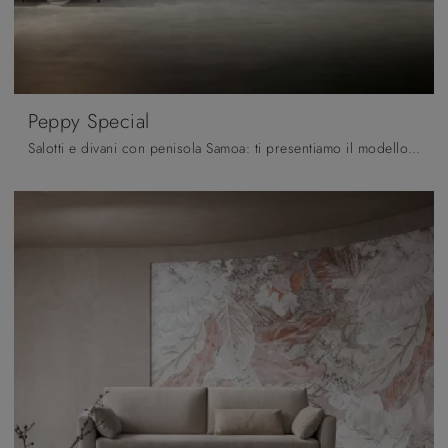
Peppy Special
Salotti e divani con penisola Samoa: ti presentiamo il modello Peppy Special in tessuto per valorizzare il soggiorno.