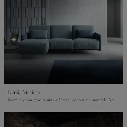
Blank Minimal
Salotti e divani con penisola Samoa: ecco a te il modello Blank Minimal in tessuto per arricchire il living.