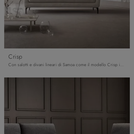
Crisp
Con salotti e divani lineari di Samoa come il modello Crisp in tessuto, potrai completare il tuo progetto d'arredo.