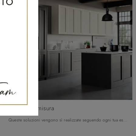
Cucine su misura
Queste soluzioni vengono sì realizzate seguendo ogni tua esigenza, ma spesso presentano un costo non proprio abbordabile, dovuto all’alta qualità dei manufatti e al lavoro di designer di interni e consulenti specializzati.