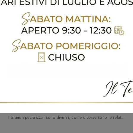
Cucine Classiche
I brand specializzati sono diversi, come diverse sono le relative collezioni in stile classico, retrò e rustico che troverai nel nostro rifornito negozio, tutte componibili in modo creativo in base alle esigenze di ogni cliente.