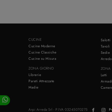
CUCINE
Salotti
Cucine Moderne
Tavoli
Cucine Classiche
Sedie
Cucine su Misura
Arredo
ZONA GIORNO
ZONA 
Librerie
Letti
Pareti Attrezzate
Armad
Madie
Camere
Arpi Arreda Srl - P.IVA 03245070275
P