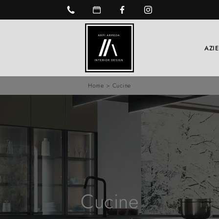
AZI
Home
>
Cucine
Cucine