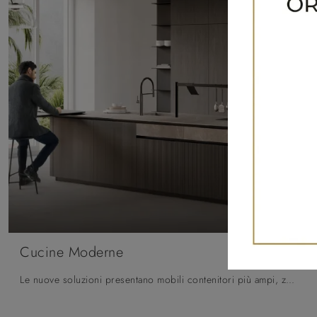
Cucine Moderne
Le nuove soluzioni presentano mobili contenitori più ampi, zoccoli ribassati, moduli più profondi ed elementi dal design sviluppato in altezza, per permettere una maggiore organizzazione dell'ambiente.