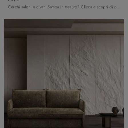
Cerchi salotti e divani Samoa in tessuto? Clicca e scopri di più sul modello Ariel per spazi moderni.