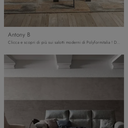
Antony B
Clicca e scopri di più sui salotti moderni di Polyformitalia ! Diversi modelli di divani, come Antony B, ti aspettano.