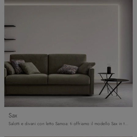
Sax
Salotti e divani con letto Samoa: ti offriamo il modello Sax in tessuto per completare la zona giorno.