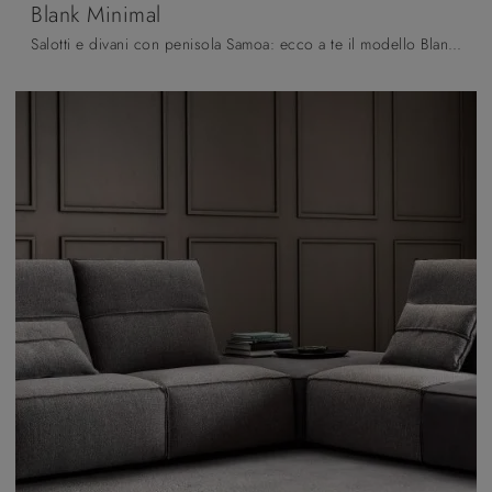
Blank Minimal
Salotti e divani con penisola Samoa: ecco a te il modello Blank Minimal in tessuto per arricchire il living.