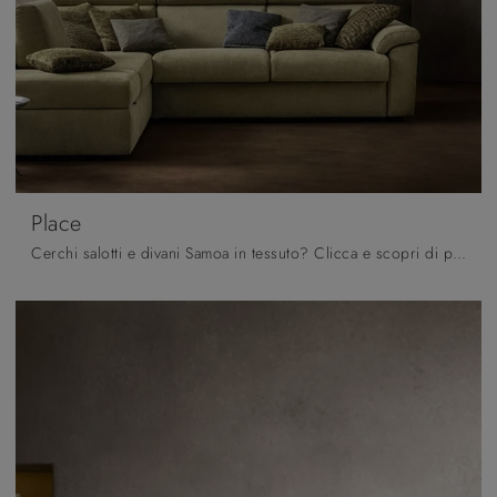
Place
Cerchi salotti e divani Samoa in tessuto? Clicca e scopri di più sul modello Place per spazi moderni.