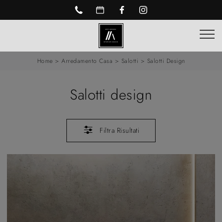
Home
>
Arredamento Casa
>
Salotti
>
Salotti Design
Salotti design
Filtra Risultati