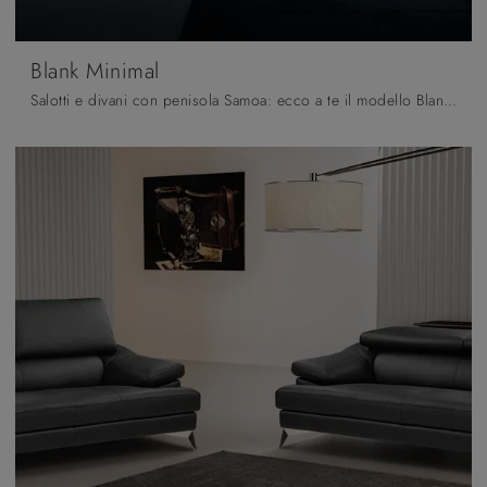
Blank Minimal
Salotti e divani con penisola Samoa: ecco a te il modello Blank Minimal in tessuto per arricchire il living.