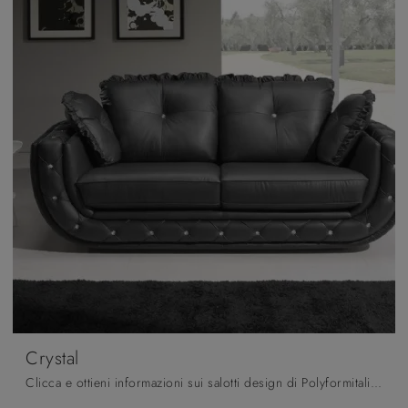
Crystal
Clicca e ottieni informazioni sui salotti design di Polyformitalia ! Molteplici modelli di divani, come Crystal, ti attendono.