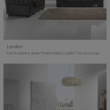
London
Cerchi salotti e divani Polyformitalia in pelle? Clicca e scopri di più sul modello London per spazi design.