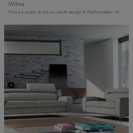
Wilma
Clicca e scopri di più sui salotti design di Polyformitalia ! Molteplici modelli di divani, come Wilma, ti attendono.