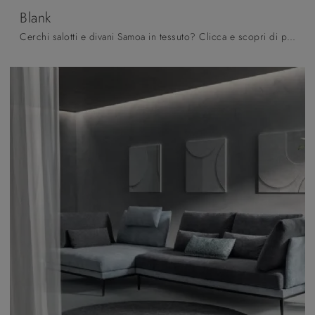
Blank
Cerchi salotti e divani Samoa in tessuto? Clicca e scopri di più sul modello Blank per spazi design.