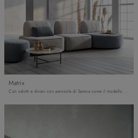
Matrix
Con salotti e divani con penisola di Samoa come il modello Matrix in tessuto, potrai completare il tuo progetto d'arredo.