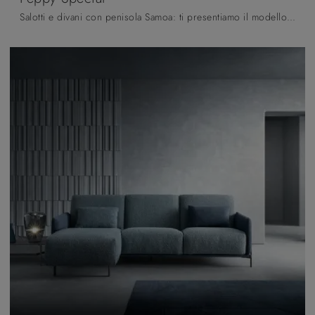
Salotti e divani con penisola Samoa: ti presentiamo il modello Peppy Special in tessuto per valorizzare il soggiorno.