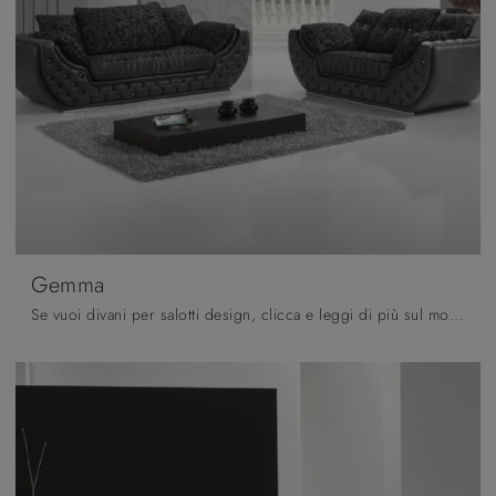
Gemma
Se vuoi divani per salotti design, clicca e leggi di più sul modello Gemma in tessuto del brand Polyformitalia .