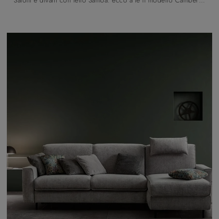
Salotti e divani con letto Samoa: ecco a te il modello Camber in tessuto per arricchire il living.