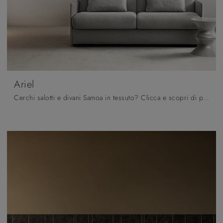
Ariel
Cerchi salotti e divani Samoa in tessuto? Clicca e scopri di più sul modello Ariel per spazi moderni.