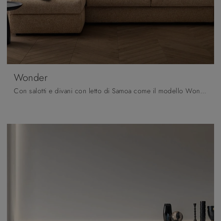
Wonder
Con salotti e divani con letto di Samoa come il modello Wonder in tessuto, potrai ultimare il tuo progetto d'arredo.