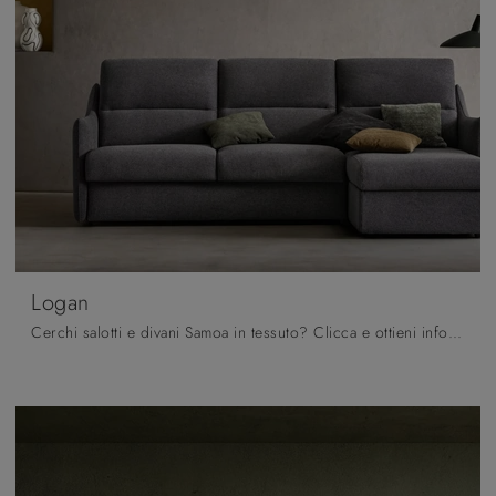
Logan
Cerchi salotti e divani Samoa in tessuto? Clicca e ottieni informazioni sul modello Logan per spazi moderni.