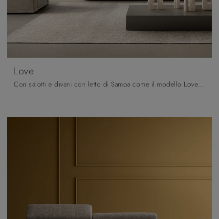
Love
Con salotti e divani con letto di Samoa come il modello Love in tessuto, potrai ultimare il tuo progetto d'arredo.