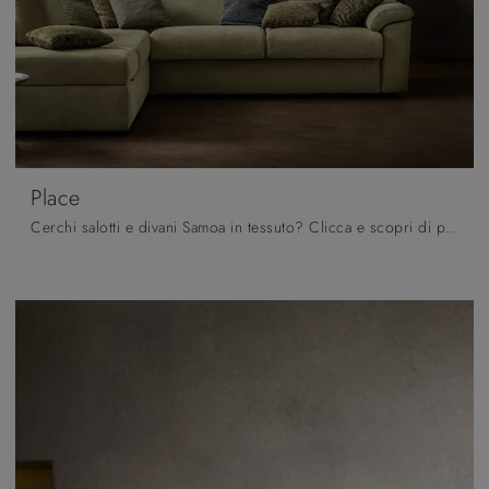
Place
Cerchi salotti e divani Samoa in tessuto? Clicca e scopri di più sul modello Place per spazi moderni.