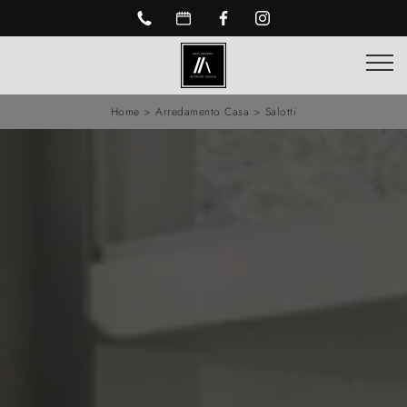
Home
>
Arredamento Casa
>
Salotti