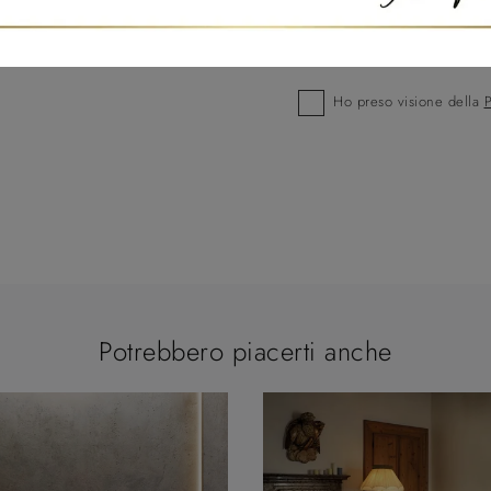
Ho preso visione della
P
Potrebbero piacerti anche