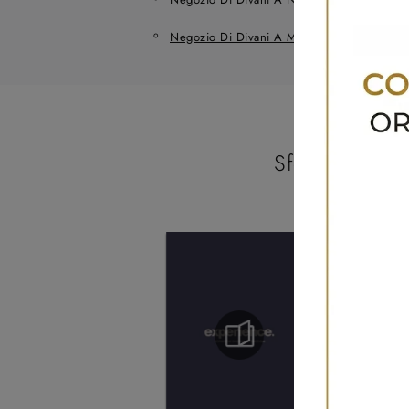
Negozio Di Divani A Mestre
Sfoglia i catal