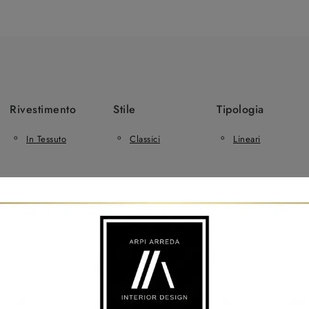
Rivestimento
Stile
Tipologia
In Tessuto
Classici
Lineari
irano
Salotti Samoa Scorzè
Salotti Samoa Santa Maria Di Sala
 Di Divani A Mirano
Negozio Di Divani A Scorzè
Negozio Di