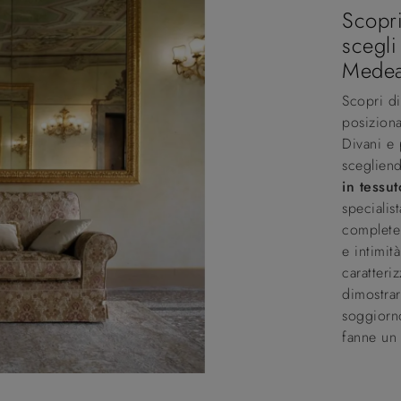
Scopri
scegli
Mede
Scopri di
posiziona
Divani e 
scegliend
in tessu
specialis
completer
e intimit
caratteri
dimostrar
soggiorno
fanne un 