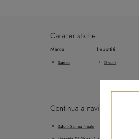
Caratteristiche
Marca
Imbottiti
Samoa
Divani
Continua a navigare
Salotti Samoa Noale
Salotti Samoa M
Negozio Di Divani A Noale
Negozio