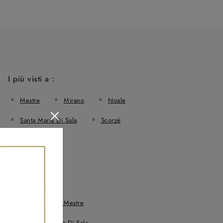
I più visti a :
Mestre
Mirano
Noale
Santa Maria Di Sala
Scorzè
Salotti Samoa Mestre
 Divani A Santa Maria Di Sala