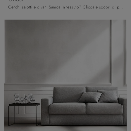
Cerchi salotti e divani Samoa in tessuto? Clicca e scopri di più sul modello Ghost per spazi moderni.