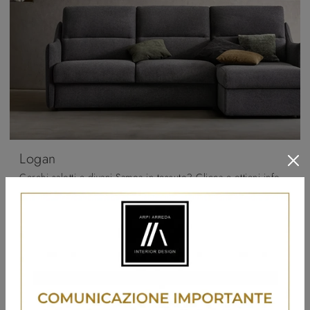
Logan
Cerchi salotti e divani Samoa in tessuto? Clicca e ottieni informazioni sul modello Logan per spazi moderni.