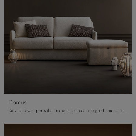
Domus
Se vuoi divani per salotti moderni, clicca e leggi di più sul modello Domus in tessuto della marca Samoa.