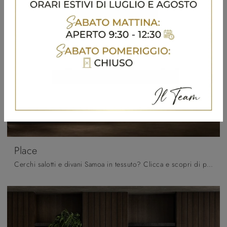
Place
Cerchi salotti e divani Samoa in tessuto? Clicca e scopri di più sul modello Place per spazi moderni.