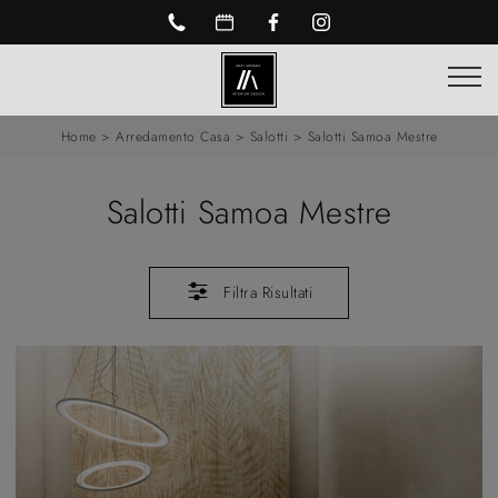
Home
>
Arredamento Casa
>
Salotti
>
Salotti Samoa Mestre
Salotti Samoa Mestre
Filtra Risultati