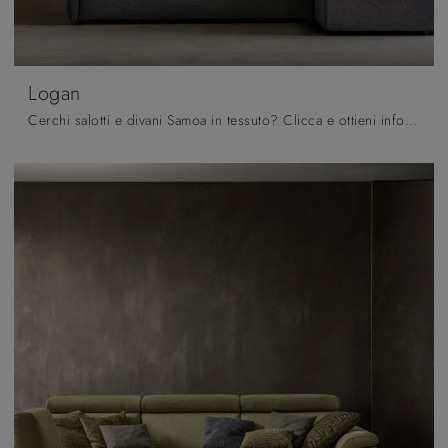
Logan
Cerchi salotti e divani Samoa in tessuto? Clicca e ottieni informazioni sul modello Logan per spazi moderni.