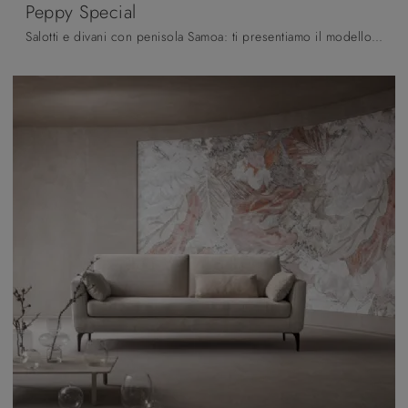
Peppy Special
Salotti e divani con penisola Samoa: ti presentiamo il modello Peppy Special in tessuto per valorizzare il soggiorno.