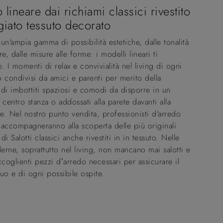
 lineare dai richiami classici rivestito
giato tessuto decorato
un'ampia gamma di possibilità estetiche, dalle tonalità
ure, dalle misure alle forme: i modelli lineari ti
. I momenti di relax e convivialità nel living di ogni
 condivisi da amici e parenti per merito della
di imbottiti spaziosi e comodi da disporre in un
 centro stanza o addossati alla parete davanti alla
ne. Nel nostro punto vendita, professionisti d'arredo
i accompagneranno alla scoperta delle più originali
i Salotti classici anche rivestiti in in tessuto. Nelle
rne, soprattutto nel living, non mancano mai salotti e
ccoglienti pezzi d’arredo necessari per assicurare il
uo e di ogni possibile ospite.