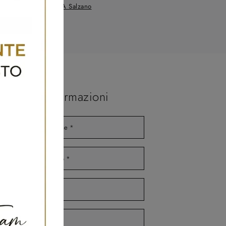
Negozio Di Divani A Salzano
Maggiori Informazioni