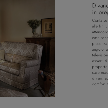
Divano
in pre
Conta su 
alle finit
attendono
casa sono
presenza 
angolo, a
televisio
esperti t
proposte d
case mode
divani, a
comfort t