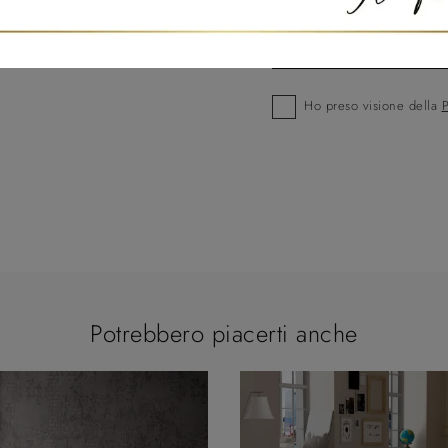
Ho preso visione della
P
Potrebbero piacerti anche