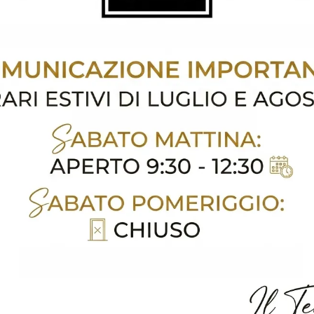
 Di Divani A Scorzè
Negozio Di Divani A Santa Maria Di Sala
oghi
Richiedi 