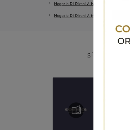
Negozio Di Divani A Noale
Negozio
Negozio Di Divani A Martellago
Sfoglia i catal