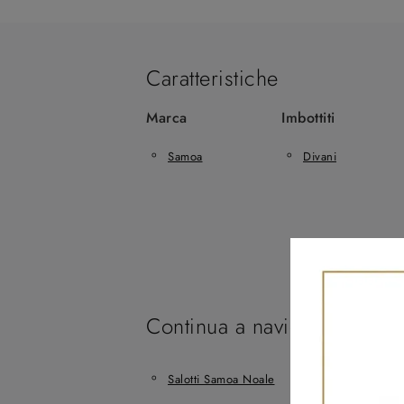
Caratteristiche
Marca
Imbottiti
Samoa
Divani
Continua a navigare
Salotti Samoa Noale
Salotti Samoa S