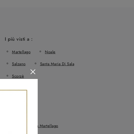
I più visti a :
Martellago
Noale
Salzano
Santa Maria Di Sala
Scorzè
o
Salotti Samoa Martellago