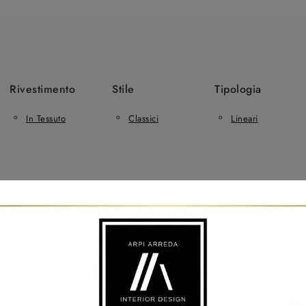
Rivestimento
Stile
Tipologia
In Tessuto
Classici
Lineari
corzè
Salotti Samoa Santa Maria Di Sala
Salotti Samoa Salzan