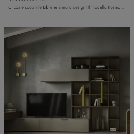
Clicca e scopri le Librerie a muro design! Il modello Kosmos KL216 Moretti Compact Giorno Notte saprà ultimare un soggiorno dinamico e operativo.