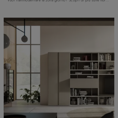
Vuoi riammodernare la zona giorno? Scopri di più sulle librerie moderne componibili e arreda i tuoi spazi con il modello Logico Day 26 .