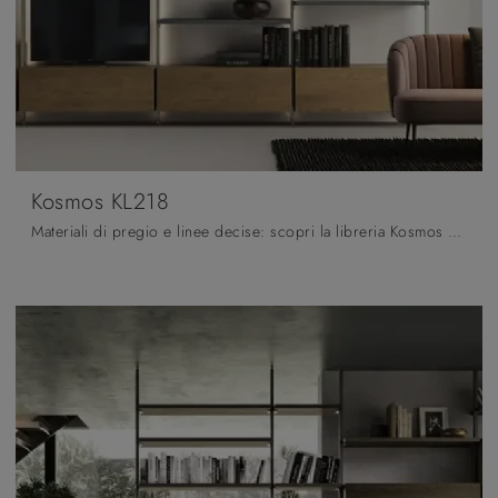
Kosmos KL218
Materiali di pregio e linee decise: scopri la libreria Kosmos KL218 di Moretti Compact Giorno Notte tra le più originali Librerie moderne componibili.