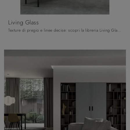
Living Glass
Texture di pregio e linee decise: scopri la libreria Living Glass di Arredo3 tra le più esclusive Librerie moderne divisorie.