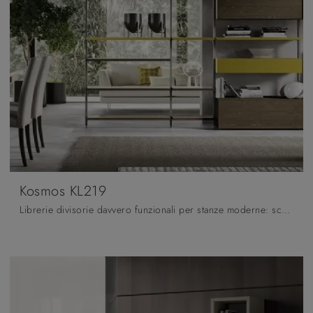
Kosmos KL219
Librerie divisorie davvero funzionali per stanze moderne: scopri di più sul modello Kosmos KL219 dell'azienda Moretti Compact Giorno Notte!