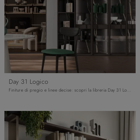
Day 31 Logico
Finiture di pregio e linee decise: scopri la libreria Day 31 Logico di Orme tra le più belle Librerie moderne a muro.