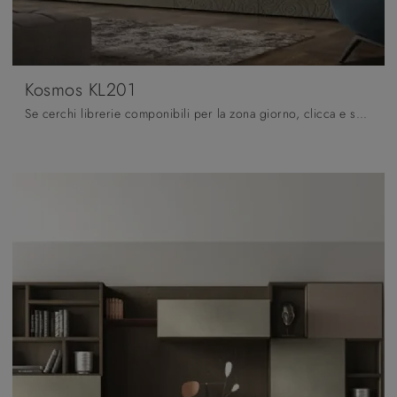
Kosmos KL201
Se cerchi librerie componibili per la zona giorno, clicca e scopri le nostre soluzioni moderne: il modello Kosmos KL201 Moretti Compact Giorno Notte ...