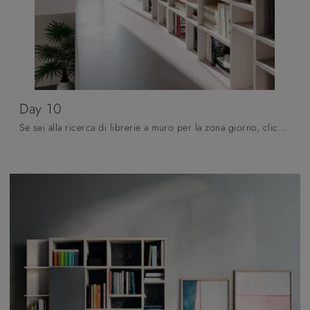
Day 10
Se sei alla ricerca di librerie a muro per la zona giorno, clicca e scopri le nostre soluzioni moderne: il modello Day 10 Orme ti attende!