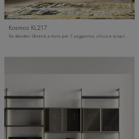
Kosmos KL217
Se desideri librerie a muro per il soggiorno, clicca e scopri le nostre soluzioni moderne: il modello Kosmos KL217 Moretti Compact Giorno Notte ti ...