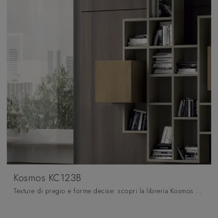
Kosmos KC123B
Texture di pregio e forme decise: scopri la libreria Kosmos KC123B di Moretti Compact Giorno Notte tra le più esclusive Librerie moderne sospese.