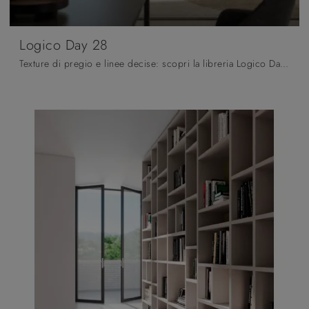
Logico Day 28
Texture di pregio e linee decise: scopri la libreria Logico Day 28 di Orme tra le più originali Librerie moderne a muro.