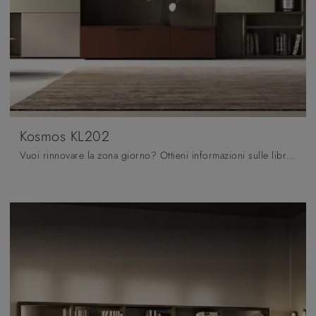
Kosmos KL202
Vuoi rinnovare la zona giorno? Ottieni informazioni sulle librerie moderne a muro e arreda i tuoi interni con il modello Kosmos KL202.