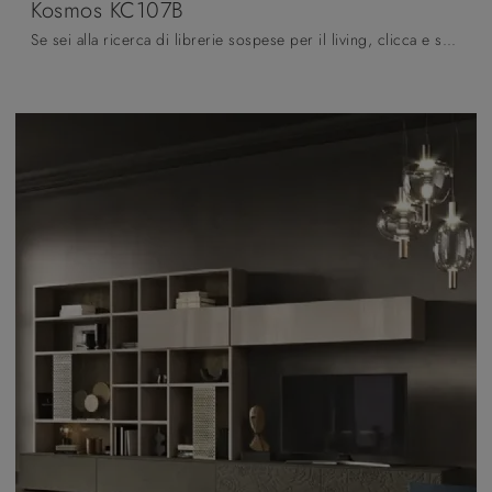
Kosmos KC107B
Se sei alla ricerca di librerie sospese per il living, clicca e scopri le nostre soluzioni moderne: il modello Kosmos KC107B Moretti Compact Giorno ...