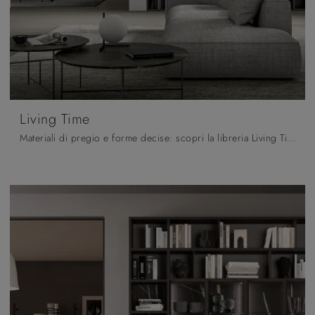
Living Time
Materiali di pregio e forme decise: scopri la libreria Living Time di Arredo3 tra le più esclusive Librerie moderne a muro.