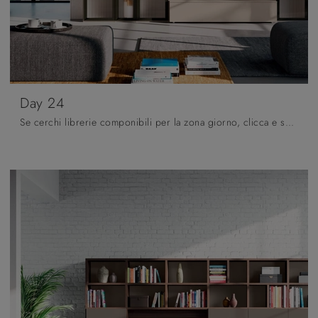
Day 24
Se cerchi librerie componibili per la zona giorno, clicca e scopri le nostre soluzioni moderne: il modello Day 24 Orme ti sta aspettando!