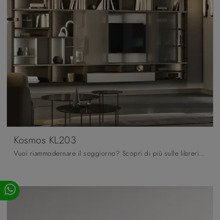
Kosmos KL203
Vuoi riammodernare il soggiorno? Scopri di più sulle librerie moderne a muro e arreda i tuoi spazi con il modello Kosmos KL203.