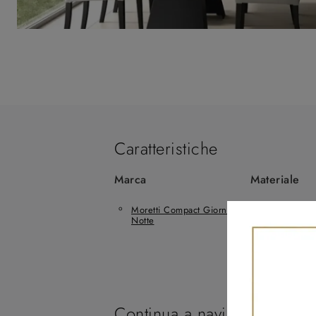
Caratteristiche
Marca
Materiale
Moretti Compact Giorno
In Melamin
Notte
Continua a navigare