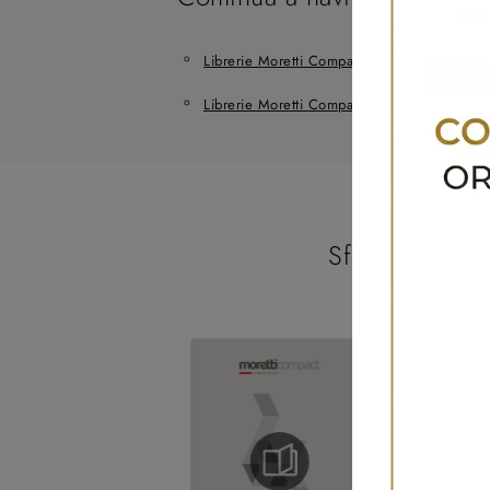
Librerie Moretti Compact Giorno Notte Sant
Librerie Moretti Compact Giorno Notte Mart
Sfoglia i catal