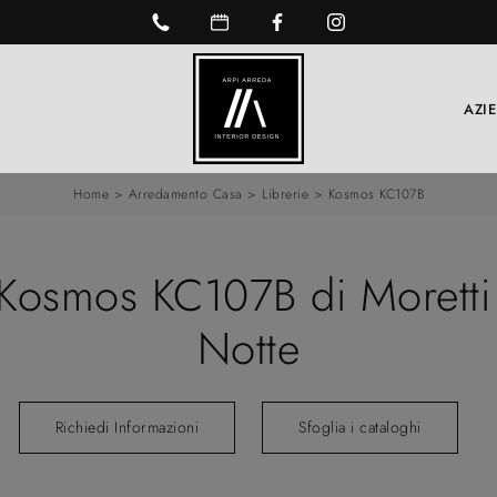
AZI
Home
>
Arredamento Casa
>
Librerie
>
Kosmos KC107B
a Kosmos KC107B di Morett
Notte
Richiedi Informazioni
Sfoglia i cataloghi