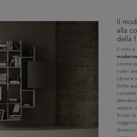
Il mod
alla c
della 
Il noto 
modern
cromie pe
nostri ar
Libreria
Notte qui
compleme
attendono
sempre in
Scopri le
soggiorno
dinamico 