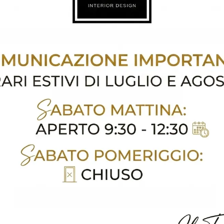
a Maria Di Sala
Librerie Moretti Compact Giorno Notte Spinea
ellago
Librerie Moretti Compact Giorno Notte Mira
Librerie 
oghi
Richiedi 