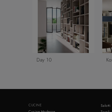
Day 10
Ko
CUCINE
Salotti
Cucine Moderne
Tavoli