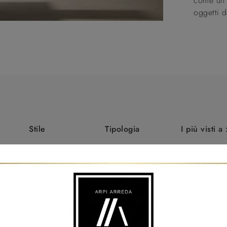
come un p
oggetti d
Stile
Tipologia
I più visti a 
ico
Moderne
Sospese
Martellago
Santa Maria