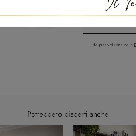
Ho preso visione della
P
Potrebbero piacerti anche