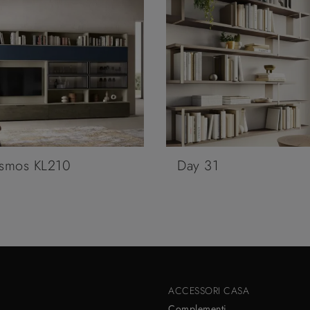
smos KL210
Day 31
ACCESSORI CASA
Complementi