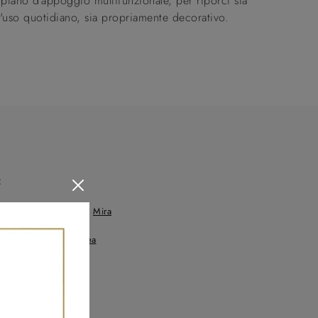
iano d'appoggio multifunzionale, per riporci sia
'uso quotidiano, sia propriamente decorativo.
:
Mestre
Mira
 Di Sala
Spinea