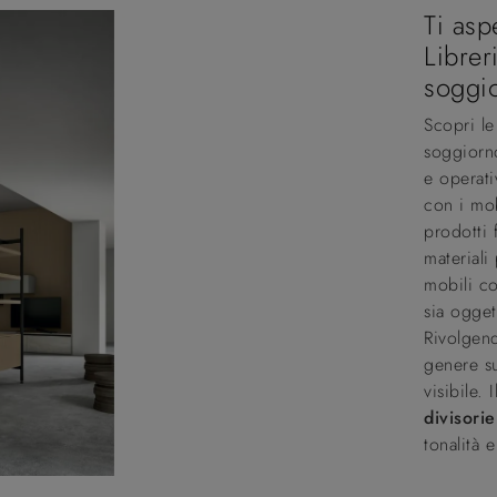
Ti asp
Librer
soggi
Scopri le
soggiorno
e operati
con i mo
prodotti 
materiali
mobili co
sia ogget
Rivolgend
genere su
visibile.
divisori
tonalità 