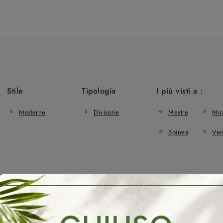
Stile
Tipologia
I più visti a :
Moderne
Divisorie
Mestre
Mir
Spinea
Ven
rredo3 Mirano
Librerie Arredo3 Santa Maria Di Sala
Librerie