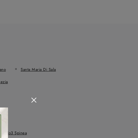
ano
Santa Maria Di Sala
ezia
 Arredo3 Spinea