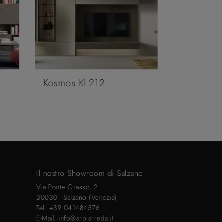
Kosmos KL212
Il nostro Showroom di Salzano
Via Ponte Grasso, 2
30030 - Salzano (Venezia)
Tel.
+39 041484576
E-Mail.
info@arpiarreda.it