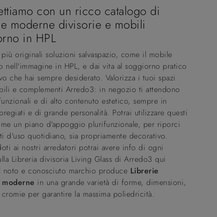
ettiamo con un ricco catalogo di
ie moderne divisorie e mobili
orno in HPL
 più originali soluzioni salvaspazio, come il mobile
 nell'immagine in HPL, e dai vita al soggiorno pratico
vo che hai sempre desiderato. Valorizza i tuoi spazi
bili e complementi Arredo3: in negozio ti attendono
funzionali e di alto contenuto estetico, sempre in
 pregiati e di grande personalità. Potrai utilizzare questi
me un piano d'appoggio plurifunzionale, per riporci
ti d'uso quotidiano, sia propriamente decorativo.
oti ai nostri arredatori potrai avere info di ogni
lla Libreria divisoria Living Glass di Arredo3 qui
 Il noto e conosciuto marchio produce
Librerie
e moderne
in una grande varietà di forme, dimensioni,
e cromie per garantire la massima poliedricità.