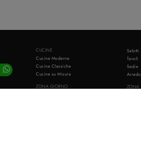
CUCINE
Salotti
Cucine Moderne
Tavoli
Cucine Classiche
Sedie
Cucine su Misura
Arredo
ZONA GIORNO
ZONA 
Librerie
Letti
Pareti Attrezzate
Armad
Madie
Camere
Arpi Arreda Srl - P.IVA 03245070275
P