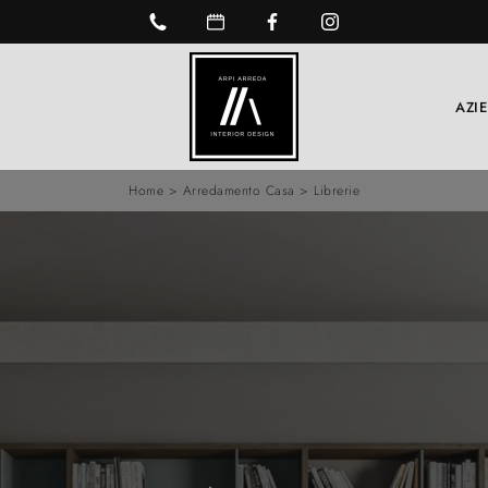
AZI
Home
>
Arredamento Casa
>
Librerie