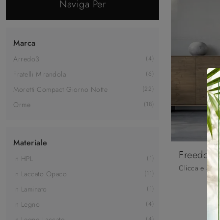
Naviga Per
Marca
Arredo3
4
Fratelli Mirandola
6
Moretti Compact Giorno Notte
22
Orme
18
Materiale
Freedom
In HPL
1
In Laccato Opaco
11
In Laminato
1
In Legno
4
In Legno Laccato
4