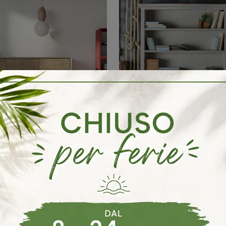
Shabby Chic
Clicca e scopri le Librerie componibili moderne! Il modello Freedom Fratelli Mirandola saprà ultimare un soggiorno operativo e pratico.