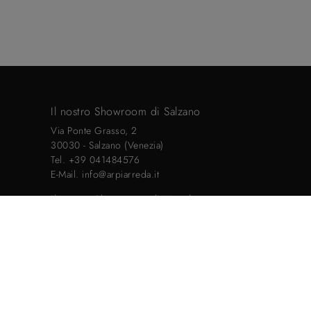
Il nostro Showroom di Salzano
Via Ponte Grasso, 2
30030 - Salzano (Venezia)
Tel.
+39 041484576
E-Mail.
info@arpiarreda.it
Il nostro Showroom di Marghera
Via Colombara, 115
30174 - Marghera (Venezia)
Tel:
+39 392 243 8297
Email:
info@arpiarreda.it
Powered by