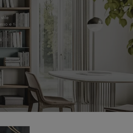
stile
sso e ti