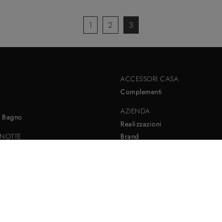
1
2
3
ACCESSORI CASA
Complementi
AZIENDA
 Bagno
Realizzazioni
NOTTE
Brand
Cataloghi
Contatti
i
tte
rivacy
-
Cookie
Gestisci i consensi