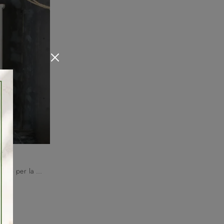
Se sei alla ricerca di librerie a muro per la zona giorno, clicca e scopri le nostre soluzioni classiche: il modello Shabby Chic Fratelli Mirandola ...