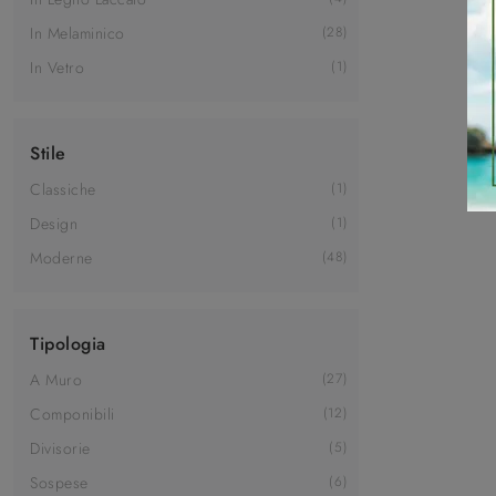
In Melaminico
28
In Vetro
1
Stile
Classiche
1
Design
1
Moderne
48
Tipologia
A Muro
27
Componibili
12
Divisorie
5
Sospese
6