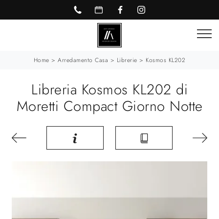
Home
>
Arredamento Casa
>
Librerie
>
Kosmos KL202
Libreria Kosmos KL202 di
Moretti Compact Giorno Notte