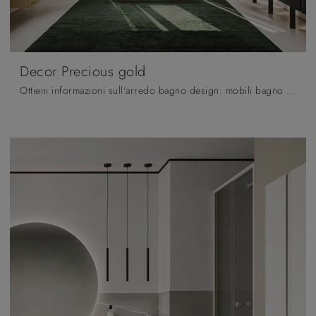
Decor Precious gold
Ottieni informazioni sull'arredo bagno design: mobili bagno sospesi in laccato opaco come il modello Decor Precious gold di Arbi ti attendono.