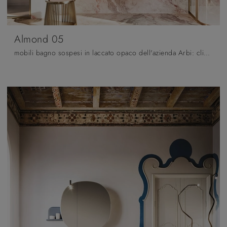
Almond 05
mobili bagno sospesi in laccato opaco dell'azienda Arbi: clicca e scopri l'arredo bagno design Almond 05 per il tuo bagno.