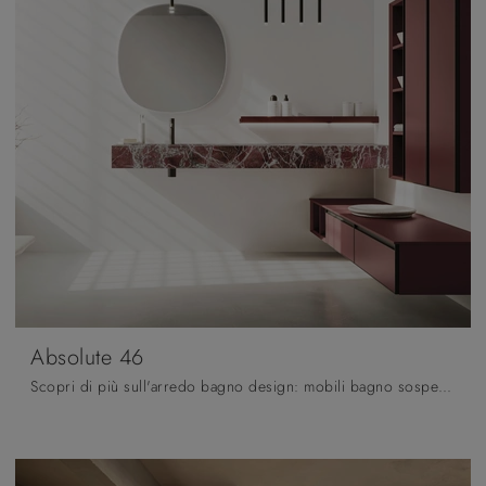
Absolute 46
Scopri di più sull'arredo bagno design: mobili bagno sospesi in laccato opaco come il modello Absolute 46 di Arbi ti aspettano.