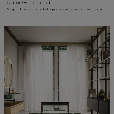
Decor Green mood
Scopri di più sull'arredo bagno moderno: mobili bagno sospesi in laccato opaco come il modello Decor Green mood di Arbi ti attendono.