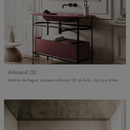
Almond 02
Mobile da Bagno sospeso Almond 02 di Arbi: clicca e ottieni informazioni su mobili bagno sospesi in laccato opaco e elementi accessori del marchio.