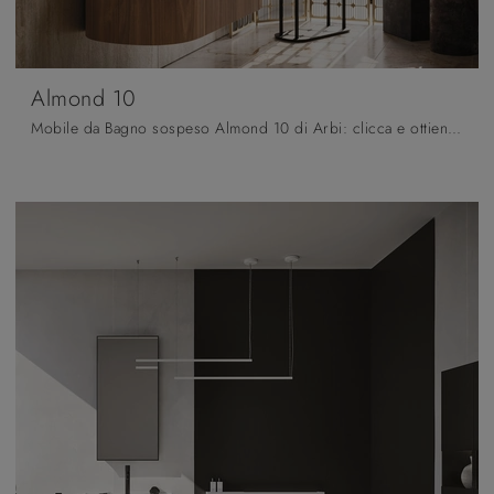
Almond 10
Mobile da Bagno sospeso Almond 10 di Arbi: clicca e ottieni informazioni su mobili bagno sospesi in legno e accessori della firma.