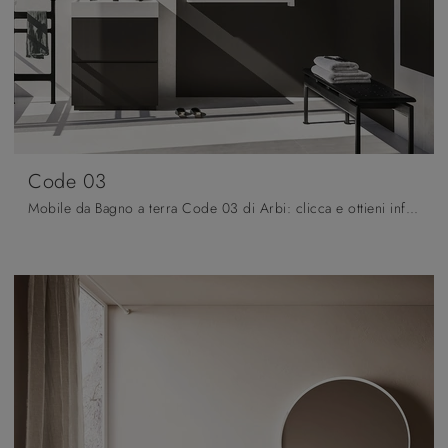
Code 03
Mobile da Bagno a terra Code 03 di Arbi: clicca e ottieni informazioni su mobili bagno a terra in laccato opaco e elementi accessori del marchio.