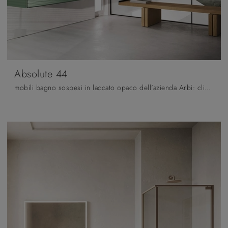
Absolute 44
mobili bagno sospesi in laccato opaco dell'azienda Arbi: clicca e scopri l'arredo bagno design Absolute 44 per il bagno di casa.