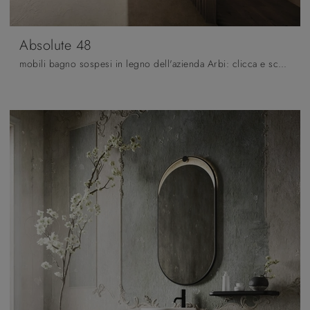
Absolute 48
mobili bagno sospesi in legno dell'azienda Arbi: clicca e scopri l'arredo bagno design Absolute 48 per il bagno di casa.