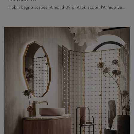
mobili bagno sospesi Almond 09 di Arbi: scopri l'Arredo Bagno in laccato opaco design e arreda il tuo bagno.