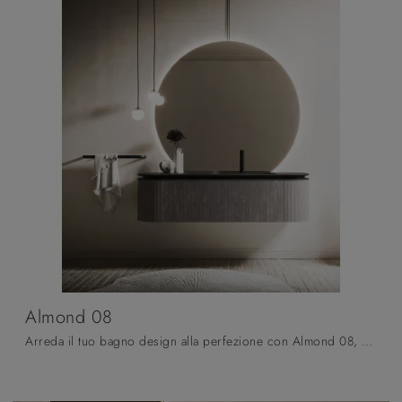
Almond 08
Arreda il tuo bagno design alla perfezione con Almond 08, mobili bagno sospesi e oggetti in gres di Arbi.