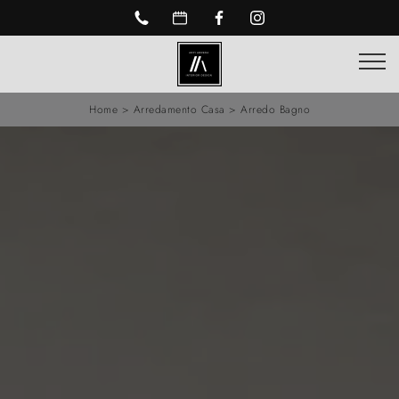
Home
>
Arredamento Casa
>
Arredo Bagno