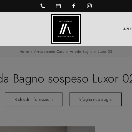
AZI
Home
>
Arredamento Casa
>
Arredo Bagno
>
Luxor 02
da Bagno sospeso Luxor 02
Richiedi Informazioni
Sfoglia i cataloghi