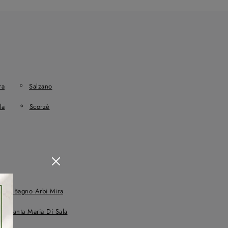
ra
Salzano
la
Scorzè
redo Bagno Arbi Mira
 A Santa Maria Di Sala