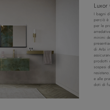
Luxor
I bagni d
perciò è 
per le pr
arredativ
minimi de
presenti
di Arbi i
assicuran
prodotti 
sospesi d
resistano
e alle pr
doti di fu