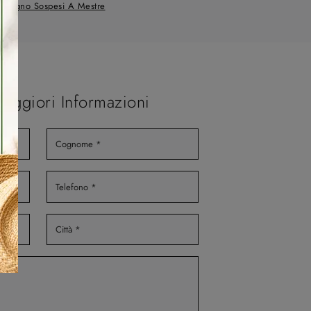
i Bagno Sospesi A Mestre
Maggiori Informazioni