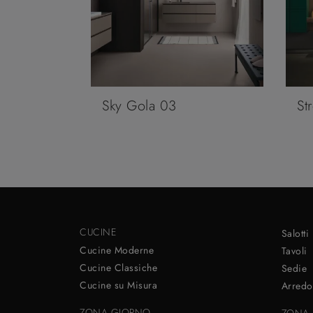
Sky Gola 03
St
CUCINE
Salotti
Cucine Moderne
Tavoli
Cucine Classiche
Sedie
Cucine su Misura
Arredo
ZONA GIORNO