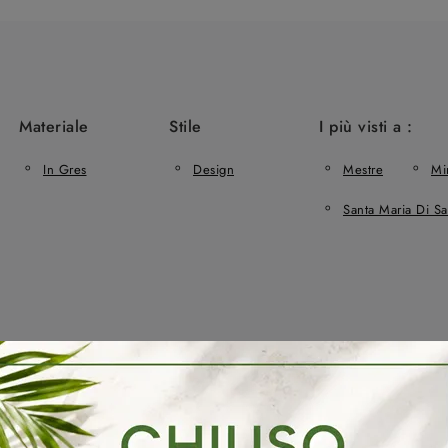
Materiale
Stile
I più visti a :
In Gres
Design
Mestre
Mi
Santa Maria Di Sa
gno Arbi Santa Maria Di Sala
Arredo Bagno Arbi Salzano
Ar
Di Mobili Bagno Sospesi A Scorzè
Negozio Di Mobili Bagno Sospesi