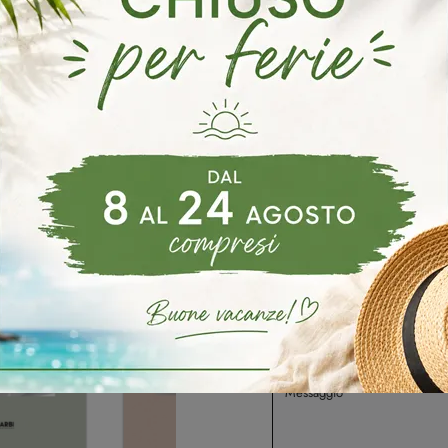
o
Negozio Di Mobili Bagno Sospesi A Mira
Negozio Di Mobil
oghi
Richiedi 