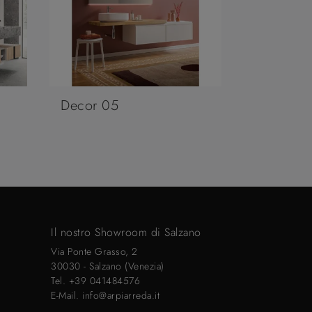
Decor 05
Il nostro Showroom di Salzano
Via Ponte Grasso, 2
30030 - Salzano (Venezia)
Tel.
+39 041484576
E-Mail.
info@arpiarreda.it