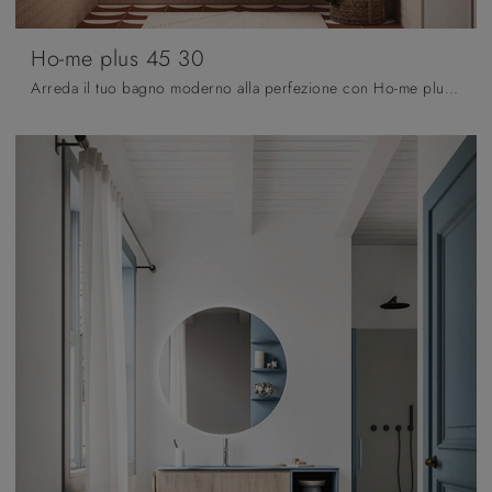
Ho-me plus 45 30
Arreda il tuo bagno moderno alla perfezione con Ho-me plus 45 30, mobili bagno sospesi e accessori in melaminico di Arbi.