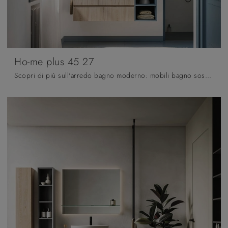
Ho-me plus 45 27
Scopri di più sull'arredo bagno moderno: mobili bagno sospesi in melaminico come il modello Ho-me plus 45 27 di Arbi ti aspettano.