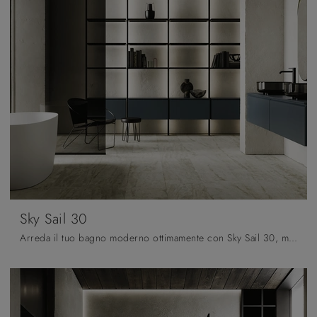
Sky Sail 30
Arreda il tuo bagno moderno ottimamente con Sky Sail 30, mobili bagno sospesi e complementi in laccato opaco di Arbi.