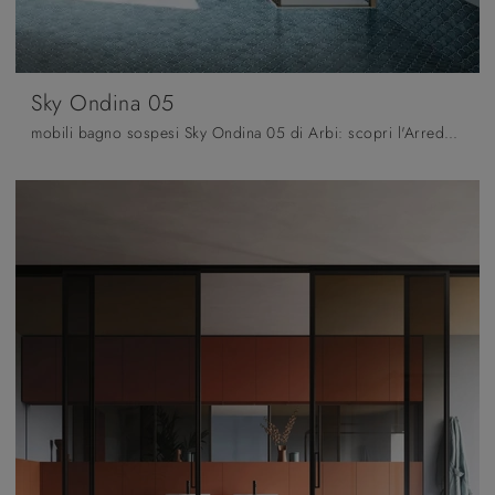
Sky Ondina 05
mobili bagno sospesi Sky Ondina 05 di Arbi: scopri l'Arredo Bagno in legno design e arreda la stanza del benessere.