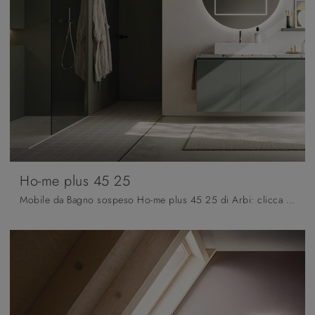
Ho-me plus 45 25
Mobile da Bagno sospeso Ho-me plus 45 25 di Arbi: clicca e scopri di più su mobili bagno sospesi in melaminico e elementi accessori dell'azienda.