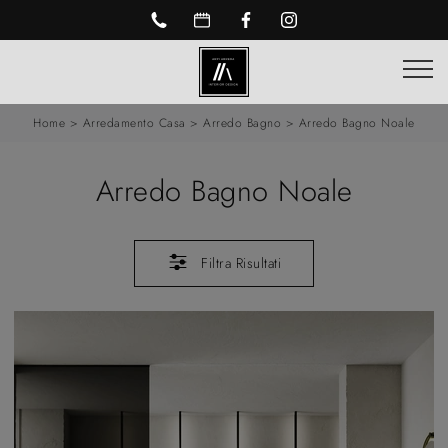
Home
>
Arredamento Casa
>
Arredo Bagno
>
Arredo Bagno Noale
Arredo Bagno Noale
Filtra Risultati