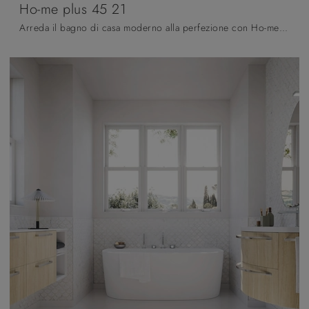
Ho-me plus 45 21
Arreda il bagno di casa moderno alla perfezione con Ho-me plus 45 21, mobili bagno sospesi e accessori in laccato opaco di Arbi.