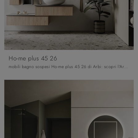
Ho-me plus 45 26
mobili bagno sospesi Ho-me plus 45 26 di Arbi: scopri l'Arredo Bagno in melaminico moderno e arreda la stanza del benessere.