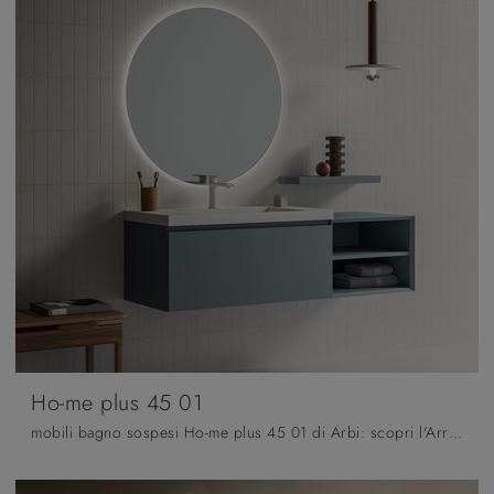
Ho-me plus 45 01
mobili bagno sospesi Ho-me plus 45 01 di Arbi: scopri l'Arredo Bagno in melaminico moderno e arreda il tuo bagno.