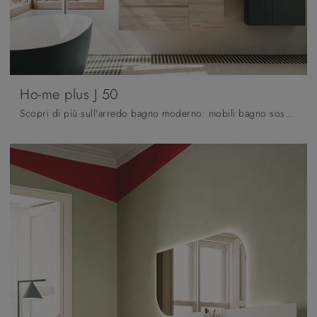
Ho-me plus J 50
Scopri di più sull'arredo bagno moderno: mobili bagno sospesi in melaminico come il modello Ho-me plus J 50 di Arbi ti aspettano.