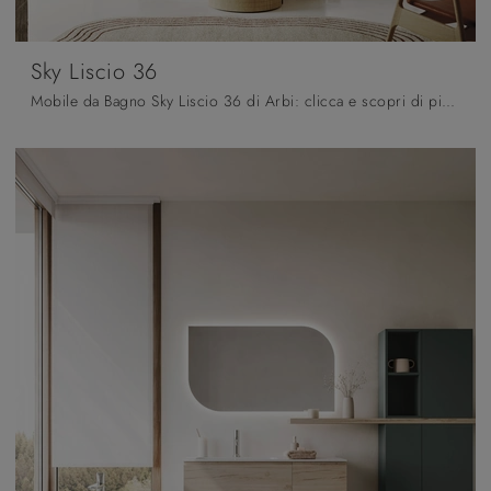
Sky Liscio 36
Mobile da Bagno Sky Liscio 36 di Arbi: clicca e scopri di più su mobili bagno a terra in legno e accessori dell'azienda.