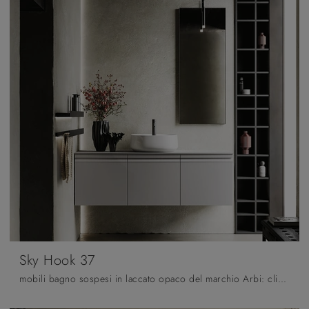
Sky Hook 37
mobili bagno sospesi in laccato opaco del marchio Arbi: clicca e scopri l'arredo bagno moderno Sky Hook 37 per il tuo bagno.