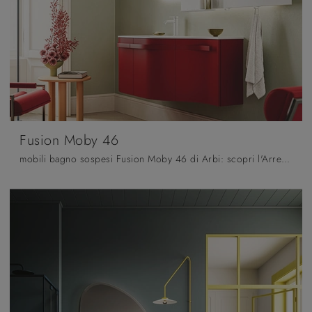
Fusion Moby 46
mobili bagno sospesi Fusion Moby 46 di Arbi: scopri l'Arredo Bagno in laccato opaco moderno e arreda il bagno di casa.