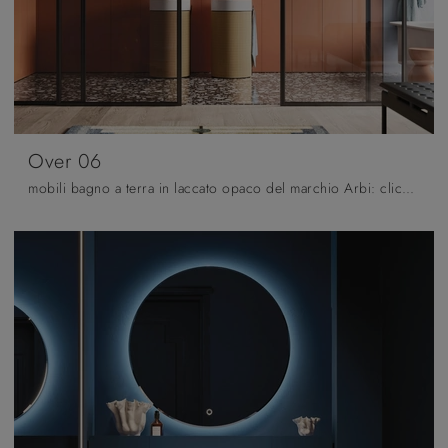
Over 06
mobili bagno a terra in laccato opaco del marchio Arbi: clicca e scopri l'arredo bagno moderno Over 06 per il bagno di casa.