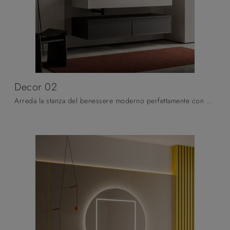
Decor 02
Arreda la stanza del benessere moderno perfettamente con Decor 02, mobili bagno sospesi e accessori in laccato opaco di Arbi.