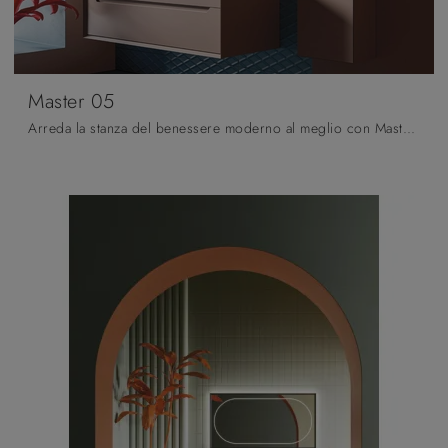
Master 05
Arreda la stanza del benessere moderno al meglio con Master 05, mobili bagno sospesi e complementi in laccato opaco di Arbi.