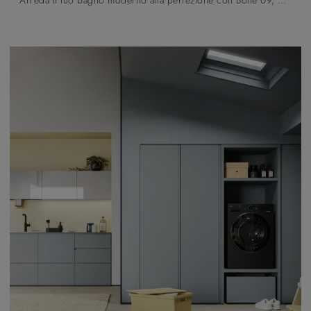
Arreda il tuo bagno moderno alla perfezione con Bolle 09, mobili bagno per lavanderia e oggetti in laccato opaco di Arbi.