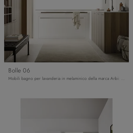
Bolle 06
Mobili bagno per lavanderia in melaminico della marca Arbi: clicca e scopri l'arredo bagno moderno Bolle 06 per il bagno di casa.