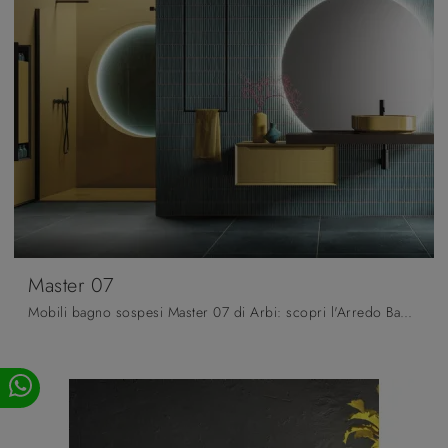
Master 07
Mobili bagno sospesi Master 07 di Arbi: scopri l'Arredo Bagno in laccato opaco moderno e arreda la stanza del benessere.