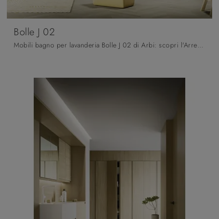
Bolle J 02
Mobili bagno per lavanderia Bolle J 02 di Arbi: scopri l'Arredo Bagno in laccato opaco moderno e arreda la stanza del benessere.