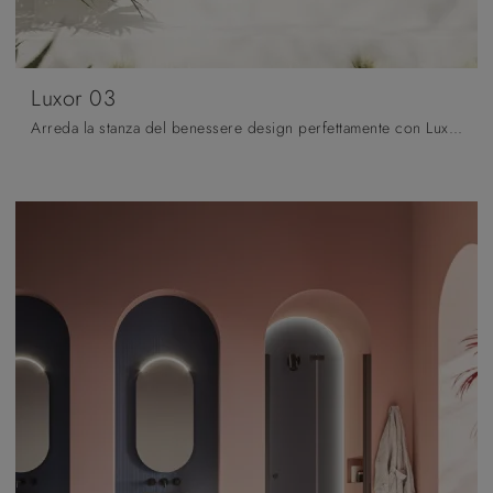
Luxor 03
Arreda la stanza del benessere design perfettamente con Luxor 03, mobili bagno sospesi e complementi in legno di Arbi.