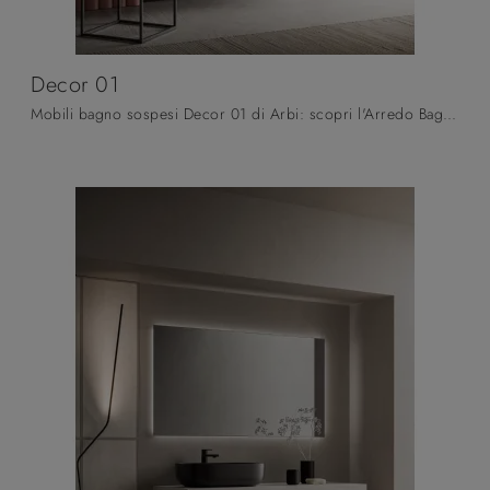
Decor 01
Mobili bagno sospesi Decor 01 di Arbi: scopri l'Arredo Bagno in laccato opaco moderno e arreda il tuo bagno.