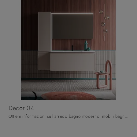
Decor 04
Ottieni informazioni sull'arredo bagno moderno: mobili bagno sospesi in laccato opaco come il modello Decor 04 di Arbi ti attendono.