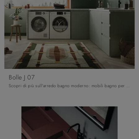
Bolle J 07
Scopri di più sull'arredo bagno moderno: mobili bagno per lavanderia in melaminico come il modello Bolle J 07 di Arbi ti aspettano.