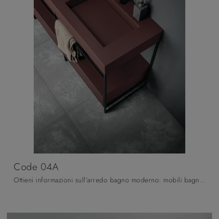
Code 04A
Ottieni informazioni sull'arredo bagno moderno: mobili bagno a terra in laccato opaco come il modello Code 04A di Arbi ti attendono.