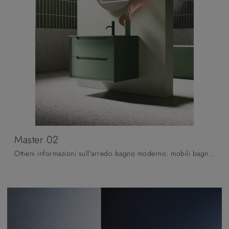
Master 02
Ottieni informazioni sull'arredo bagno moderno: mobili bagno sospesi in laccato opaco come il modello Master 02 di Arbi ti attendono.