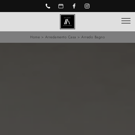
Home
>
Arredamento Casa
>
Arredo Bagno