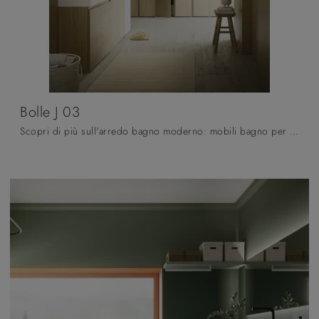
Bolle J 03
Scopri di più sull'arredo bagno moderno: mobili bagno per lavanderia in melaminico come il modello Bolle J 03 di Arbi ti attendono.