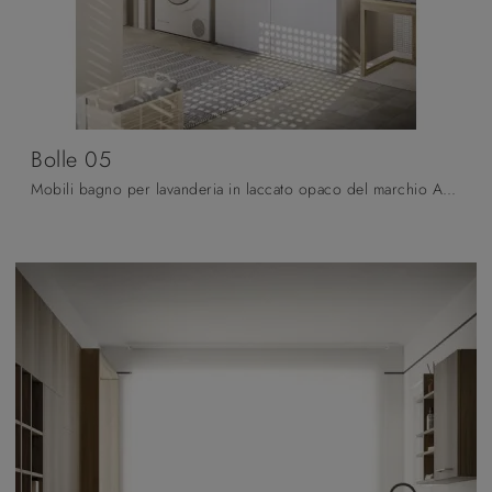
Bolle 05
Mobili bagno per lavanderia in laccato opaco del marchio Arbi: clicca e scopri l'arredo bagno moderno Bolle 05 per il tuo bagno.