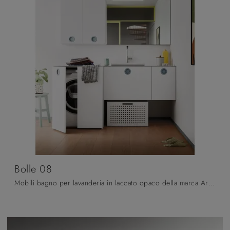
Bolle 08
Mobili bagno per lavanderia in laccato opaco della marca Arbi: clicca e scopri l'arredo bagno moderno Bolle 08 per il tuo bagno.