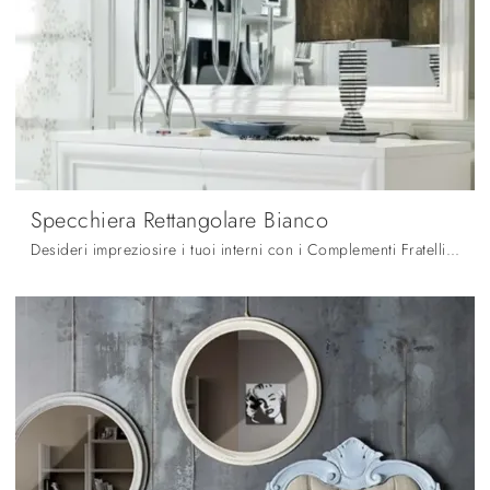
Specchiera Rettangolare Bianco
Desideri impreziosire i tuoi interni con i Complementi Fratelli Mirandola? Ti presentiamo diversi modelli di specchi in laccato come Specchiera ...