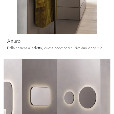
Arturo
Dalla camera al salotto, questi accessori si rivelano oggetti essenziali per completare perfettamente le doti pratiche e le doti estetiche dei locali.