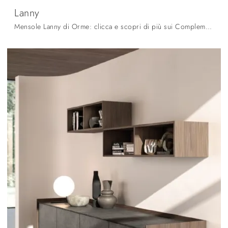
Lanny
Mensole Lanny di Orme: clicca e scopri di più sui Complementi e mensole moderni in melaminico del rinomato brand!