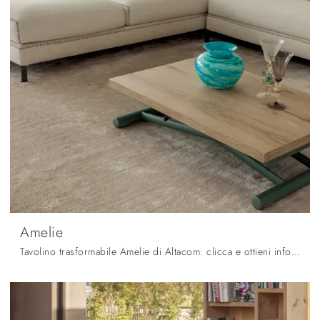
Amelie
Tavolino trasformabile Amelie di Altacom: clicca e ottieni informazioni sui Complementi e tavolini moderni in melaminico del rinomato marchio!