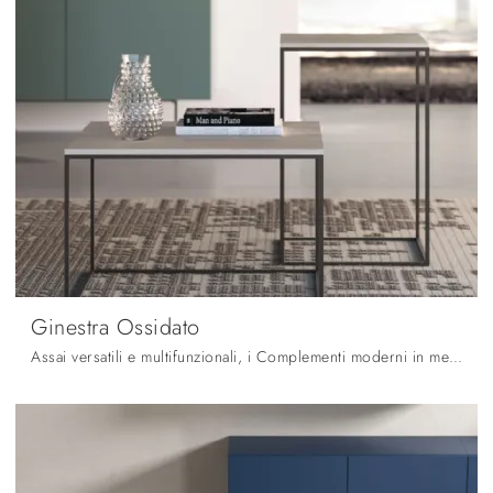
Ginestra Ossidato
Assai versatili e multifunzionali, i Complementi moderni in melaminico assolvono a funzioni diversificate: ultimano le qualità pratiche e il valore ...