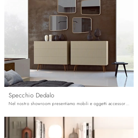
Specchio Dedalo
Nel nostro showroom presentiamo mobili e oggetti accessori Fratelli Mirandola: la gamma quasi infinita di bellissimi Complementi del marchio ti sta ...