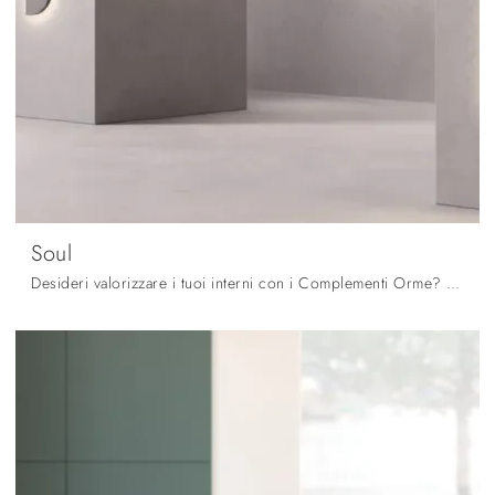
Soul
Desideri valorizzare i tuoi interni con i Complementi Orme? Ecco qui diversi modelli di specchi senza cornice come Soul.