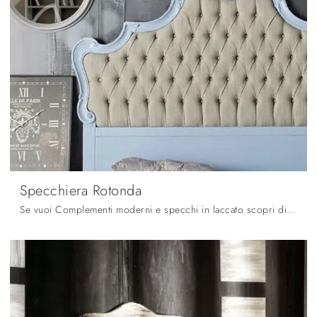
Specchiera Rotonda
Se vuoi Complementi moderni e specchi in laccato scopri di più sul modello Specchiera Rotonda della firma Fratelli Mirandola.