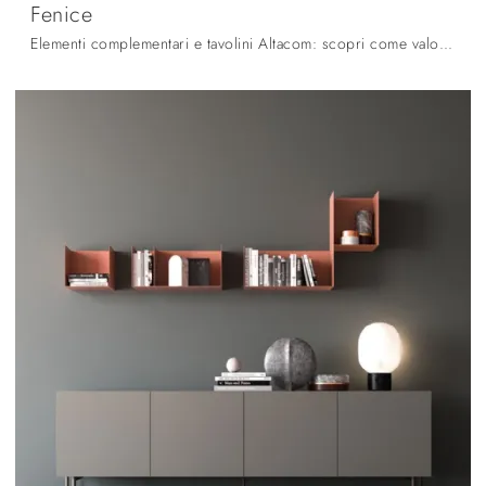
Fenice
Elementi complementari e tavolini Altacom: scopri come valorizzare i tuoi locali moderni con il modello Fenice.