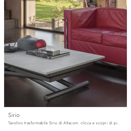
Sirio
Tavolino trasformabile Sirio di Altacom: clicca e scopri di più sui Complementi e tavolini moderni in melaminico del noto e rinomato brand!