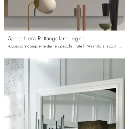
Specchiera Rettangolare Legno
Accessori complementari e specchi Fratelli Mirandola: scopri come arricchire i tuoi spazi moderni con il modello Specchiera Rettangolare Legno.