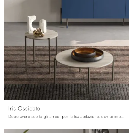
Iris Ossidato
Dopo avere scelto gli arredi per la tua abitazione, dovrai impreziosire i locali interni con i plurifunzionali Complementi di grande valore ...