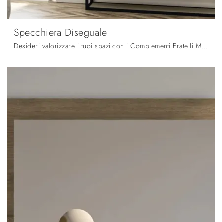
Specchiera Diseguale
Desideri valorizzare i tuoi spazi con i Complementi Fratelli Mirandola? Eccoti differenti modelli di specchi in legno come Specchiera Diseguale.