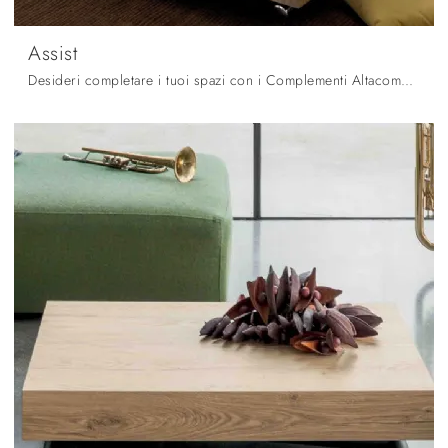
Assist
Desideri completare i tuoi spazi con i Complementi Altacom? Eccoti vari modelli di tavolini in melaminico come Assist.