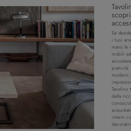
Tavoli
scopri
acces
Se desid
i tuoi ar
mano le m
mobili ed
accostare
praticità
moderni g
imprezios
Tavolino 
della ri
conosciu
acquistat
interni c
decorati