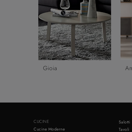
Gioia
Am
CUCINE
Salotti
Cucine Moderne
Tavoli