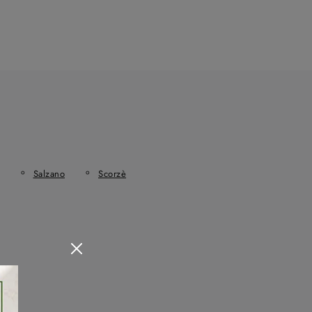
Salzano
Scorzè