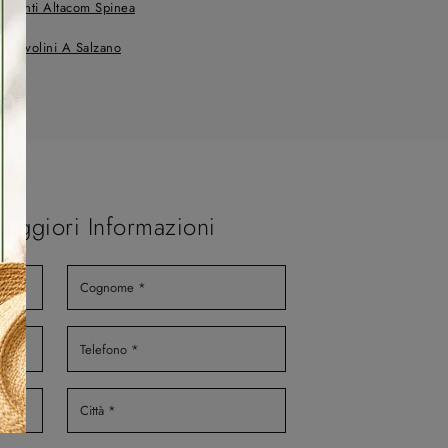
ementi Altacom Spinea
i Tavolini A Salzano
Maggiori Informazioni