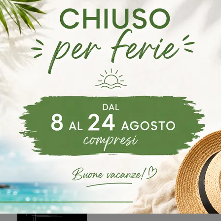
menti Altacom Scorzè
Complementi Altacom Salzano
Compl
Di Tavolini A Noale
Negozio Di Tavolini A Scorzè
Negozio D
o Di Tavolini A Mira
oghi
Richiedi 