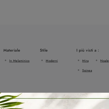
Materiale
Stile
I più visti a :
In Melaminico
Moderni
Mira
Noale
Spinea