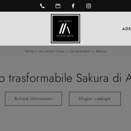
AZI
Home
>
Accessori Casa
>
Complementi
>
Sakura
no trasformabile Sakura di 
Richiedi Informazioni
Sfoglia i cataloghi