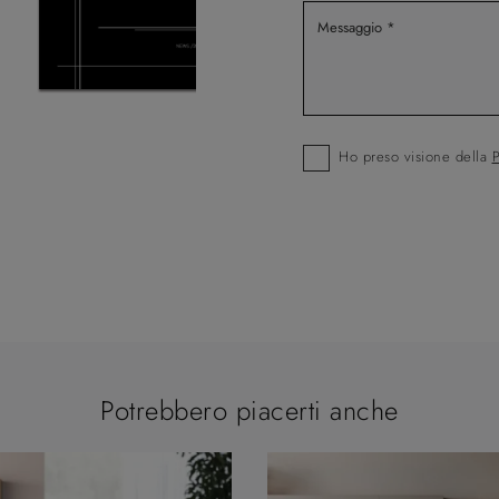
Ho preso visione della
P
Potrebbero piacerti anche