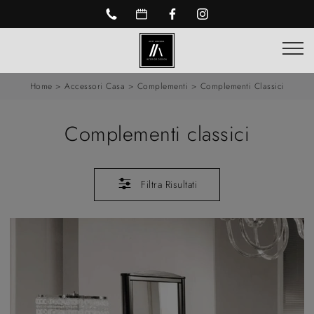
Home
>
Accessori Casa
>
Complementi
>
Complementi Classici
Complementi classici
Filtra Risultati