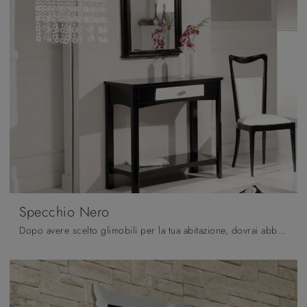
Specchio Nero
Dopo avere scelto glimobili per la tua abitazione, dovrai abbellire gli spazi indoor con i multifunzionali Complementi di grande impatto estetico che ...