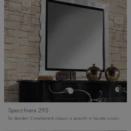
Specchiera 295
Se desideri Complementi classici e specchi in laccato scopri di più sul modello Specchiera 295 del marchio Fratelli Mirandola.