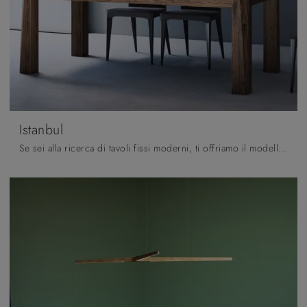
Istanbul
Se sei alla ricerca di tavoli fissi moderni, ti offriamo il modello da pranzo in legno Istanbul dell'azienda Pizzolato.