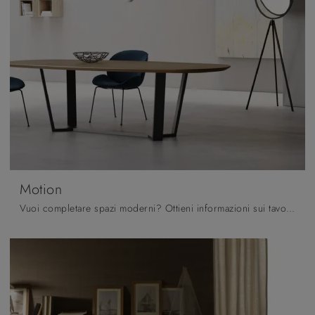
Motion
Vuoi completare spazi moderni? Ottieni informazioni sui tavoli moderni fissi: il modello da pranzo Motion ti sta aspettando.