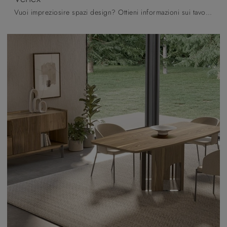
Vuoi impreziosire spazi design? Ottieni informazioni sui tavoli design fissi: il modello da pranzo Vertex ti sta aspettando.