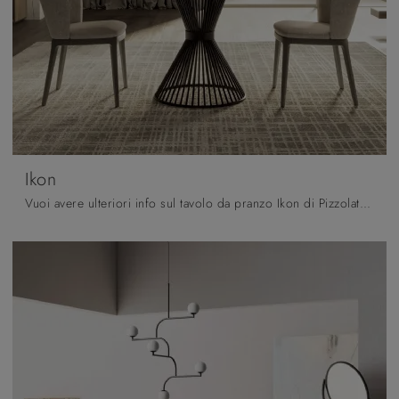
Ikon
Vuoi avere ulteriori info sul tavolo da pranzo Ikon di Pizzolato? Clicca e scopri di più sui modelli fissi dell'azienda.