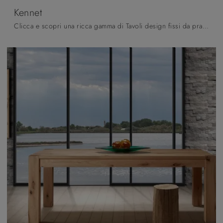
Kennet
Clicca e scopri una ricca gamma di Tavoli design fissi da pranzo! Il modello Kennet di Pizzolato ti sta aspettando.