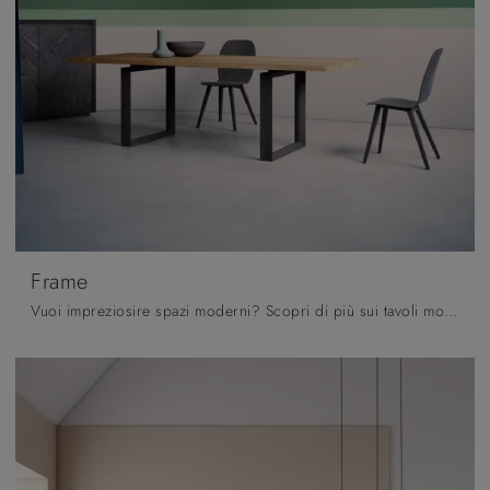
Frame
Vuoi impreziosire spazi moderni? Scopri di più sui tavoli moderni allungabili: il modello da pranzo Frame ti aspetta.