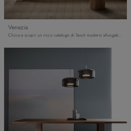
Venezia
Clicca e scopri un ricco catalogo di Tavoli moderni allungabili da pranzo! Il modello Venezia di Pizzolato ti aspetta.