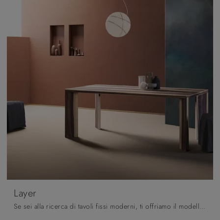
Layer
Se sei alla ricerca di tavoli fissi moderni, ti offriamo il modello da pranzo in legno Layer del brand Pizzolato.