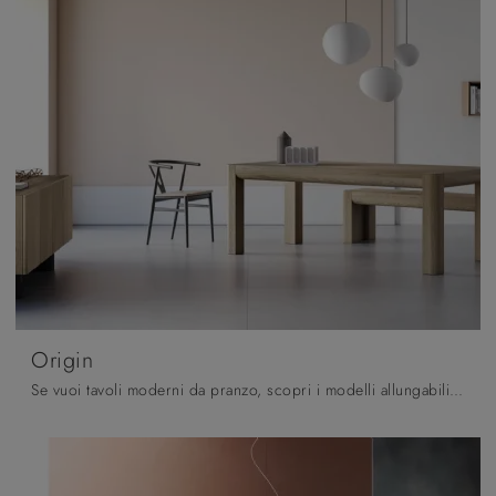
Origin
Se vuoi tavoli moderni da pranzo, scopri i modelli allungabili di Pizzolato: clicca e scopri il modello Origin in legno.