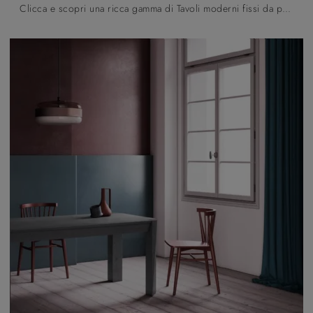
Clicca e scopri una ricca gamma di Tavoli moderni fissi da pranzo! Il modello Eclipse di Pizzolato ti aspetta.