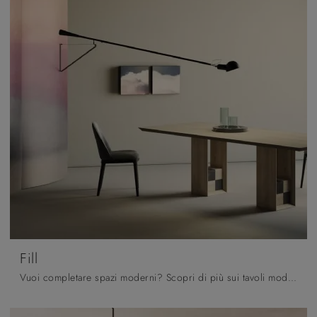
Fill
Vuoi completare spazi moderni? Scopri di più sui tavoli moderni fissi: il modello da pranzo Fill ti sta aspettando.