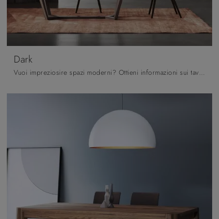
Dark
Vuoi impreziosire spazi moderni? Ottieni informazioni sui tavoli moderni fissi: il modello da pranzo Dark ti attende.