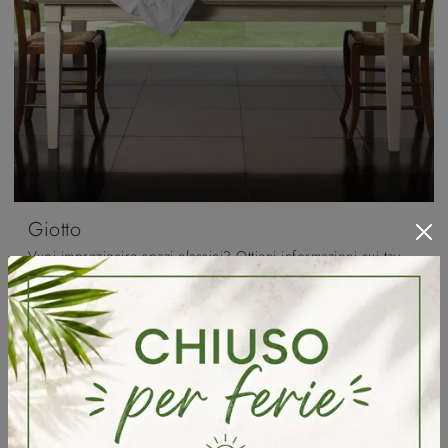
Giotto
Vuoi impreziosire spazi classici? Ottieni informazioni sui tavoli classici allungabili: il modello da pranzo Giotto ti attende.