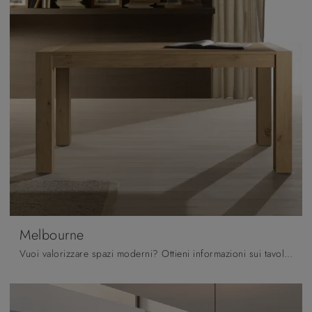
Melbourne
Vuoi valorizzare spazi moderni? Ottieni informazioni sui tavoli moderni allungabili: il modello da cucina Melbourne ti sta aspettando.