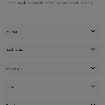
Se vuoi tavoli moderni da pranzo, scopri i modelli consolle di Altacom: clicca e scopri il modello Combi in melaminico.
Marca
Ambiente
Materiale
Stile