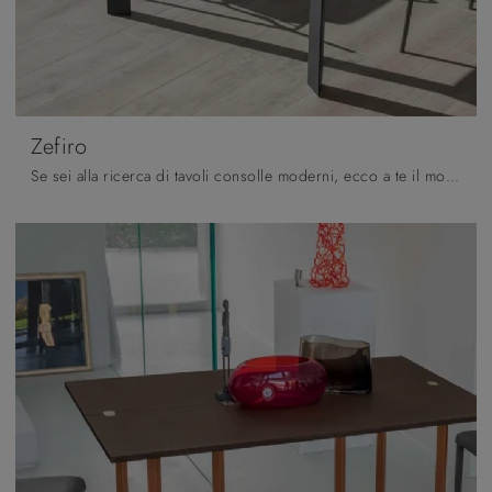
Zefiro
Se sei alla ricerca di tavoli consolle moderni, ecco a te il modello da pranzo in HPL Zefiro della marca Altacom.