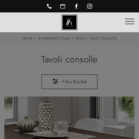
Home
>
Arredamento Casa
>
Tavoli
>
Tavoli Consolle
Tavoli consolle
Filtra Risultati