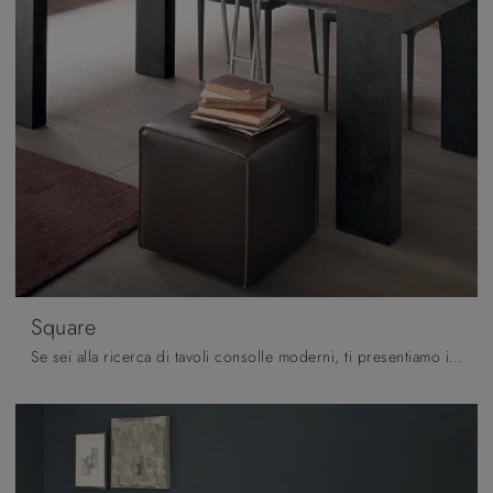
Square
Se sei alla ricerca di tavoli consolle moderni, ti presentiamo il modello da pranzo in melaminico Square del brand Altacom.