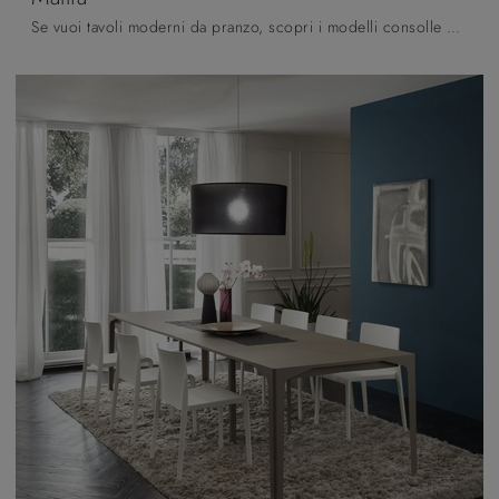
Se vuoi tavoli moderni da pranzo, scopri i modelli consolle di La Primavera: clicca e scopri il modello Mattia in HPL.