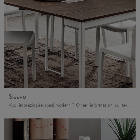
Steave
Vuoi impreziosire spazi moderni? Ottieni informazioni sui tavoli moderni consolle: il modello da pranzo Steave ti sta aspettando.