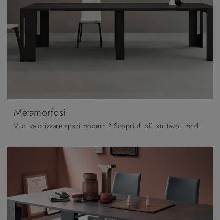
Metamorfosi
Vuoi valorizzare spazi moderni? Scopri di più sui tavoli moderni consolle: il modello da pranzo Metamorfosi ti attende.