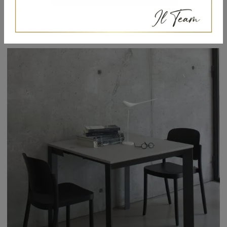
Genesi
Se vuoi tavoli moderni da pranzo, scopri i modelli consolle di Altacom: clicca e scopri il modello Genesi in melaminico.