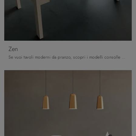
Zen
Se vuoi tavoli moderni da pranzo, scopri i modelli consolle di Fratelli Mirandola: clicca e scopri il modello Zen in legno.