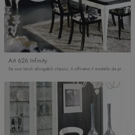
Art 626 Infinity
Se vuoi tavoli allungabili classici, ti offriamo il modello da pranzo in laccato Art 626 Infinity del marchio Fratelli Mirandola.