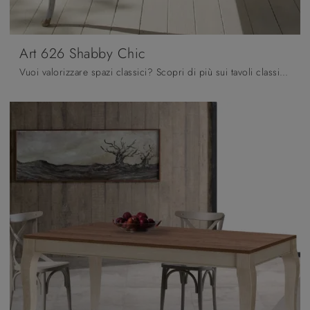
Art 626 Shabby Chic
Vuoi valorizzare spazi classici? Scopri di più sui tavoli classici allungabili: il modello da pranzo Art 626 Shabby Chic ti attende.