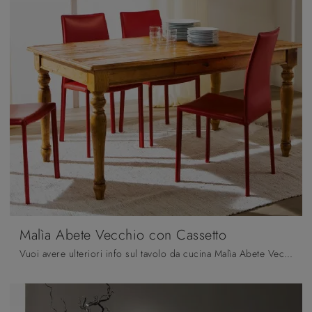
Malìa Abete Vecchio con Cassetto
Vuoi avere ulteriori info sul tavolo da cucina Malìa Abete Vecchio con Cassetto di Casa d'Oro? Clicca e ottieni informazioni sui modelli fissi della ...