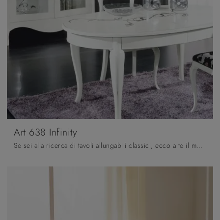
Art 638 Infinity
Se sei alla ricerca di tavoli allungabili classici, ecco a te il modello da pranzo in laccato Art 638 Infinity della firma Fratelli Mirandola.