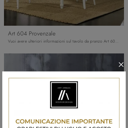
Art 604 Provenzale
Vuoi avere ulteriori informazioni sul tavolo da pranzo Art 604 Provenzale di Fratelli Mirandola? Clicca e ottieni informazioni sui modelli ...