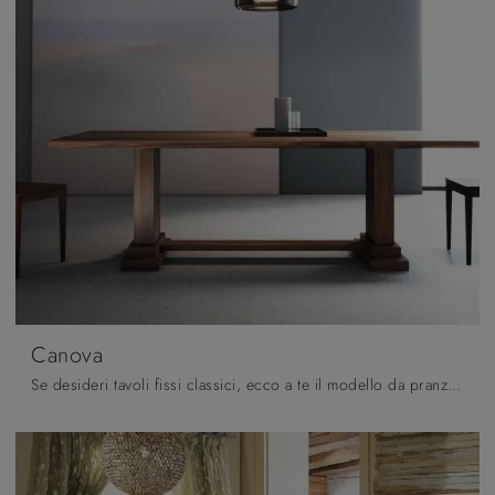
Canova
Se desideri tavoli fissi classici, ecco a te il modello da pranzo in legno Canova dell'azienda Pizzolato.