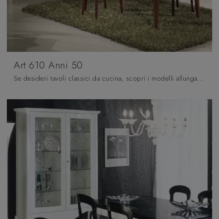
Art 610 Anni 50
Se desideri tavoli classici da cucina, scopri i modelli allungabili di Fratelli Mirandola: clicca e scopri il modello Art 610 Anni 50 in legno.