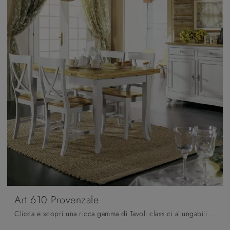
Art 610 Provenzale
Clicca e scopri una ricca gamma di Tavoli classici allungabili da pranzo! Il modello Art 610 Provenzale di Fratelli Mirandola ti sta aspettando.