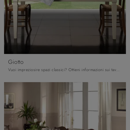
Giotto
Vuoi impreziosire spazi classici? Ottieni informazioni sui tavoli classici allungabili: il modello da pranzo Giotto ti attende.