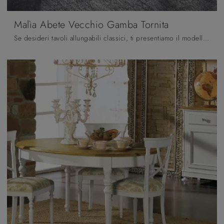
Malìa Abete Vecchio Gamba Tornita
Se desideri tavoli allungabili classici, ti presentiamo il modello da cucina in legno Malìa Abete Vecchio Gamba Tornita del brand Casa d'Oro.