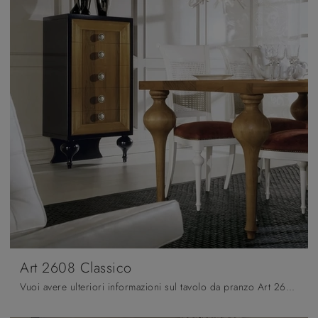
Art 2608 Classico
Vuoi avere ulteriori informazioni sul tavolo da pranzo Art 2608 Classico di Fratelli Mirandola? Clicca e scopri di più sui modelli fissi della firma.