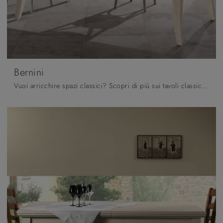
Bernini
Vuoi arricchire spazi classici? Scopri di più sui tavoli classici allungabili: il modello da pranzo Bernini ti aspetta.