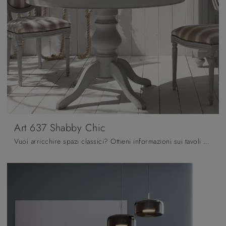
Art 637 Shabby Chic
Vuoi arricchire spazi classici? Ottieni informazioni sui tavoli classici allungabili: il modello da pranzo Art 637 Shabby Chic ti attende.