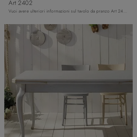
Art 2402
Vuoi avere ulteriori informazioni sul tavolo da pranzo Art 2402 di Fratelli Mirandola? Clicca e ottieni informazioni sui modelli allungabili del ...