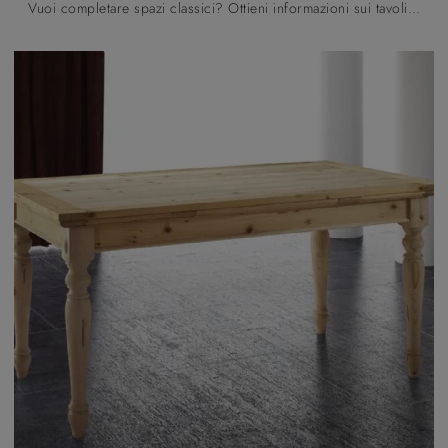
Vuoi completare spazi classici? Ottieni informazioni sui tavoli classici allungabili: il modello da cucina Malìa Abete Vecchio finitura Gommalacca ...