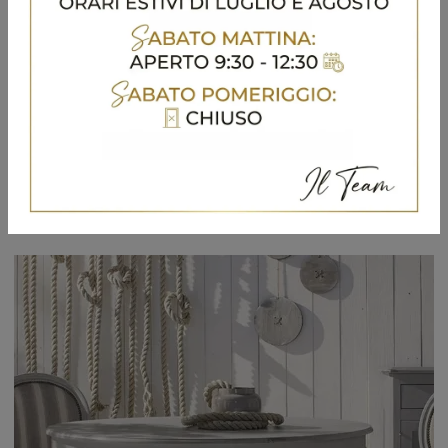
Art 604 Shabby Chic
Vuoi avere ulteriori info sul tavolo da pranzo Art 604 Shabby Chic di Fratelli Mirandola? Clicca e ottieni informazioni sui modelli allungabili del ...