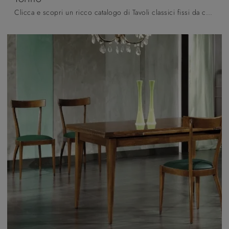
Clicca e scopri un ricco catalogo di Tavoli classici fissi da cucina! Il modello Torino di Arredo3 ti attende.