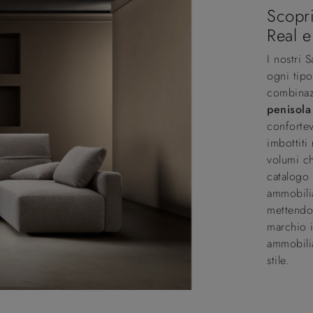
Scopri
Real e
I nostri 
ogni tipo
combinazi
penisola
confortev
imbottiti
volumi ch
catalogo 
ammobilia
mettendo 
marchio i
ammobilia
stile.