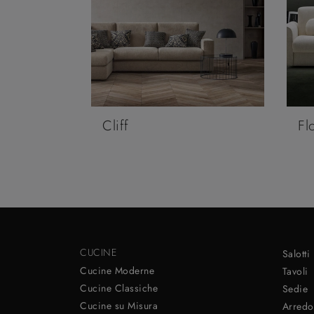
Cliff
Fl
CUCINE
Salotti
Cucine Moderne
Tavoli
Cucine Classiche
Sedie
Cucine su Misura
Arredo