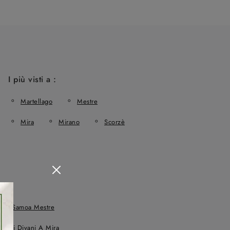
I più visti a :
Martellago
Mestre
Mira
Mirano
Scorzè
lotti Samoa Mestre
o Di Divani A Mira