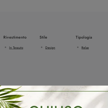
Rivestimento
Stile
Tipologia
In Tessuto
Design
Relax
Scorzè
Salotti Samoa Martellago
Salotti Samoa Mira
Sa
o Di Divani A Scorzè
Negozio Di Divani A Martellago
Negozi