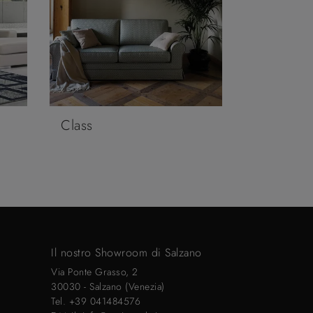
Class
Il nostro Showroom di Salzano
Via Ponte Grasso, 2
30030 - Salzano (Venezia)
Tel.
+39 041484576