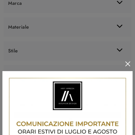
Marca
Materiale
Stile
Tipologia
I più visti a :