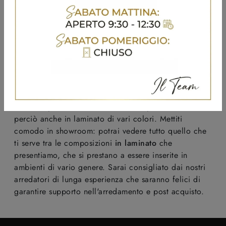
Librerie in laminato
L'eccellenza dei materiali e la loro praticità rendono
le composizioni che vendiamo le soluzioni ideali per
le richieste personali. In showroom puoi trovare
Librerie
in laminato
di grande personalità e avrai la
possibilità di venire a conoscenza di ogni tipo di
consiglio nel campo. Gliarredamenti che presentiamo,
tra cui troverai anche molteplici modelli di Librerie,
sono sempre costruiti in materiali di prima scelta,
perciò anche in laminato di vari colori. Mettiti
comodo in showroom: potrai vedere tutto quello che
ti serve tra le composizioni
in laminato
che
presentiamo, che si prestano a essere inserite in
ambienti di vario genere. Sarai consigliato dai nostri
arredatori di lunga esperienza che saranno felici di
garantire supporto nell'arredamento e post acquisto.