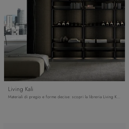
Living Kali
Materiali di pregio e forme decise: scopri la libreria Living Kali di Arredo3 tra le più belle Librerie moderne componibili.