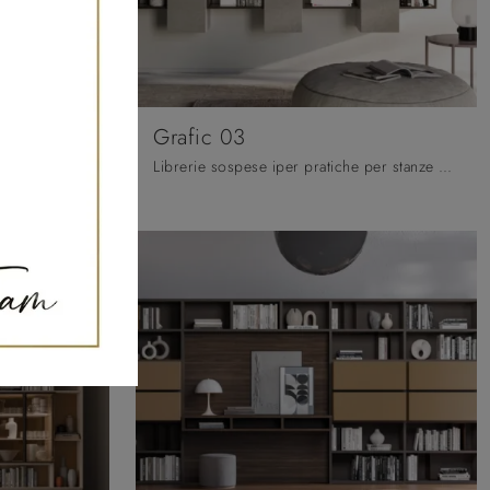
Grafic 03
Vuoi rinnovare la zona giorno? Ottieni informazioni sulle librerie moderne a muro e arreda i tuoi interni con il modello Kosmos KL202.
Librerie sospese iper pratiche per stanze moderne: ottieni informazioni sul modello Grafic 03 del brand Orme!