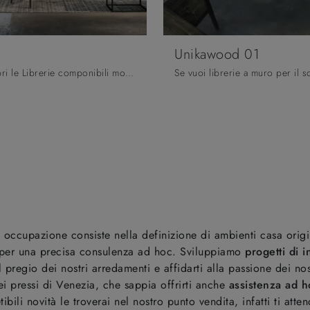
Unikawood 01
Clicca e scopri le Librerie componibili moderne! Il modello Modula Fratelli Mirandola saprà ultimare un soggiorno dinamico e operativo.
a occupazione consiste nella definizione di ambienti casa origi
ta per una precisa consulenza ad hoc. Sviluppiamo
progetti di i
 pregio dei nostri arredamenti e affidarti alla passione dei no
ei pressi di Venezia, che sappia offrirti anche
assistenza ad h
ili novità le troverai nel nostro punto vendita, infatti ti atte