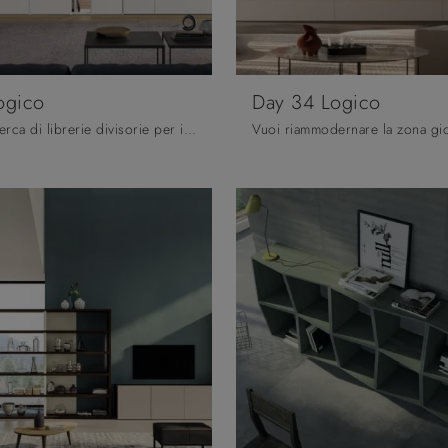
ogico
Day 34 Logico
Se sei alla ricerca di librerie divisorie per il soggiorno, clicca e scopri le nostre soluzioni moderne: il modello Day 35 Logico Orme ti aspetta!