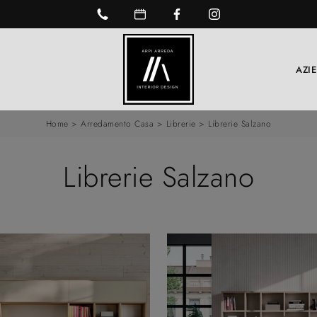
AZI
Home
>
Arredamento Casa
>
Librerie
>
Librerie Salzano
Librerie Salzano