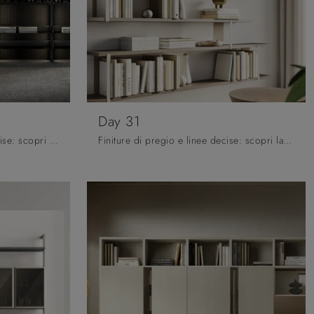
Day 31
Materiali di pregio e forme decise: scopri la libreria Living Kali di Arredo3 tra le più belle Librerie moderne componibili.
Finiture di pregio e linee decise: scopri la libreria Day 31 di Orme tra le più originali Librerie moderne sospese.