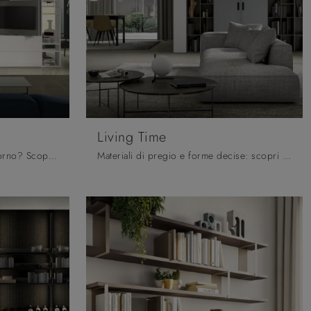
Living Time
Vuoi riammodernare la zona giorno? Scopri di più sulle librerie moderne componibili e arreda i tuoi spazi con il modello Logico Day 26 .
Materiali di pregio e forme decise: scopri la libreria Living Time di Arredo3 tra le più esclusive Librerie moderne a muro.