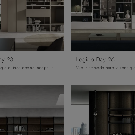
ay 28
Logico Day 26
Texture di pregio e linee decise: scopri la libreria Logico Day 28 di Orme tra le più originali Librerie moderne a muro.