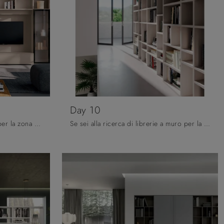
Day 10
Se cerchi librerie componibili per la zona giorno, clicca e scopri le nostre soluzioni moderne: il modello Day 24 Orme ti sta aspettando!
Se sei alla ricerca di librerie a muro per la zona giorno, clicca e scopri le nostre soluzioni moderne: il modello Day 10 Orme ti attende!