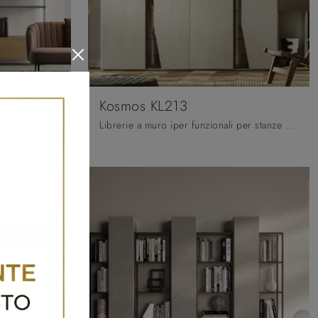
Kosmos KL213
Materiali di pregio e linee decise: scopri la libreria Kosmos KL218 di Moretti Compact Giorno Notte tra le più originali Librerie moderne componibili.
Librerie a muro iper funzionali per stanze moderne: ottieni informazioni sul modello Kosmos KL213 del marchio Moretti Compact Giorno Notte!