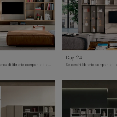
Day 24
Se sei alla ricerca di librerie componibili per il soggiorno, clicca e scopri le nostre soluzioni moderne: il modello Day 27 Orme ti sta aspettando!