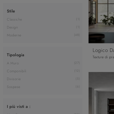
Stile
Classiche
1
Design
1
Moderne
48
Logico D
Tipologia
A Muro
27
Componibili
12
Divisorie
5
Sospese
6
I più visti a :