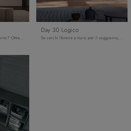
Day 30 Logico
Vuoi riammodernare la zona giorno? Ottieni informazioni sulle librerie moderne componibili e arreda i tuoi interni con il modello Day 34 Logico.
Se cerchi librerie a muro per il soggiorno, clicca e scopri le nostre soluzioni moderne: il modello Day 30 Logico Orme ti aspetta!