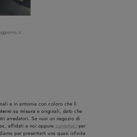
Se vuoi librerie a muro per il soggiorno, clicca e scopri le nostre soluzioni moderne: il modello Unikawood 01 Fratelli Mirandola ti sta aspettando!
nali e in armonia con coloro che lì
nterni su misura
e originali, dato che
stri arredatori. Se vuoi un negozio di
oc
, affidati a noi oppure
contattaci
per
ndiamo per presentarti una quasi infinita