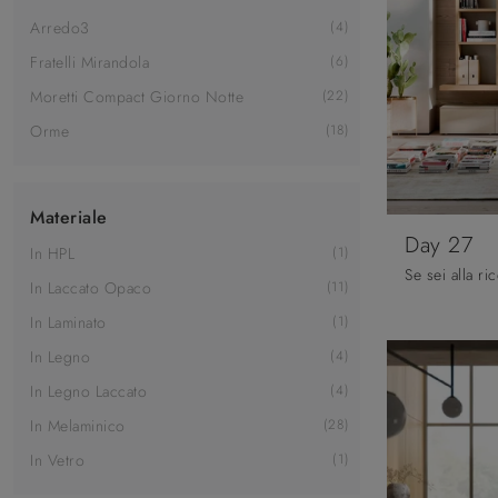
Arredo3
4
Fratelli Mirandola
6
Moretti Compact Giorno Notte
22
Orme
18
Materiale
Day 27
In HPL
1
In Laccato Opaco
11
In Laminato
1
In Legno
4
In Legno Laccato
4
In Melaminico
28
In Vetro
1