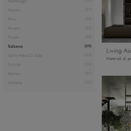
Martellago
29
Mestre
27
Mira
28
Mirano
23
Noale
28
Salzano
20
Living As
Santa Maria Di Sala
23
Scorzè
24
Spinea
26
Venezia
22