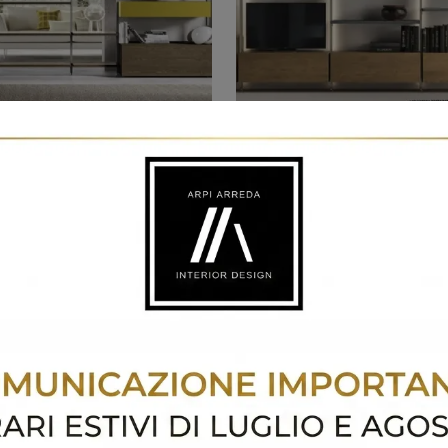
L219
Kosmos KL218
Librerie divisorie davvero funzionali per stanze moderne: scopri di più sul modello Kosmos KL219 dell'azienda Moretti Compact Giorno Notte!