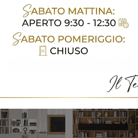
KL205
Kosmos KL202
Finiture di pregio e forme decise: scopri la libreria Kosmos KL205 di Moretti Compact Giorno Notte tra le più esclusive Librerie moderne a muro.