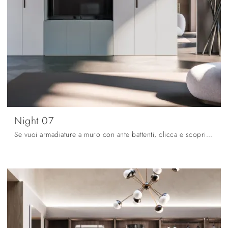
Night 07
Se vuoi armadiature a muro con ante battenti, clicca e scopri l'armadio Night 07 di Orme in laccato opaco.