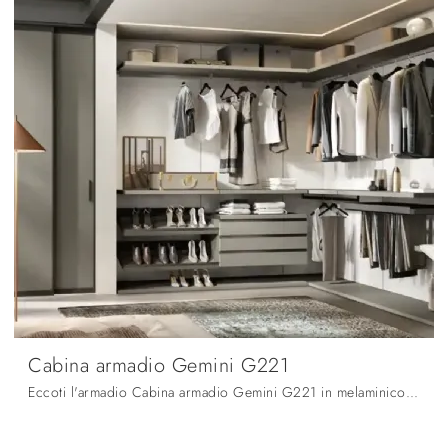
Cabina armadio Gemini G221
Eccoti l'armadio Cabina armadio Gemini G221 in melaminico di Moretti Compact Giorno Notte! Un ricco catalogo di armadi cabine armadio con ante ...