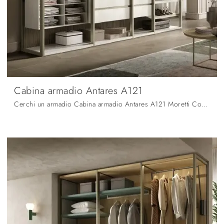
Cabina armadio Antares A121
Cerchi un armadio Cabina armadio Antares A121 Moretti Compact Giorno Notte? Clicca subito! Gli armadi cabine armadio con ante scorrevoli ti aspettano.