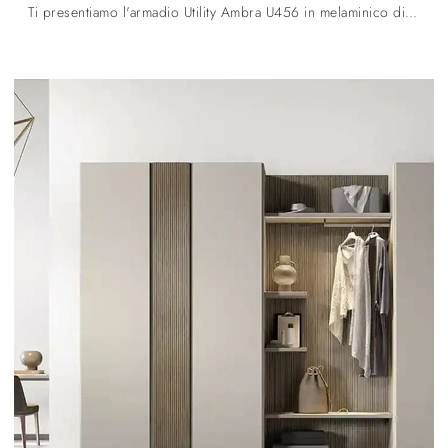
Ti presentiamo l'armadio Utility Ambra U456 in melaminico di Moretti Compact Giorno Notte! Un ricco catalogo di armadi su misura con ante battenti.