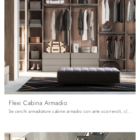
Flexi Cabina Armadio
Se cerchi armadiature cabine armadio con ante scorrevoli, clicca e scopri l'armadio Flexi Cabina Armadio di Orme in laccato opaco.