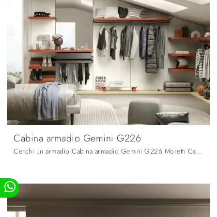
Cabina armadio Gemini G226
Cerchi un armadio Cabina armadio Gemini G226 Moretti Compact Giorno Notte? Clicca subito! Gli armadi cabine armadio con ante scorrevoli ti aspettano.