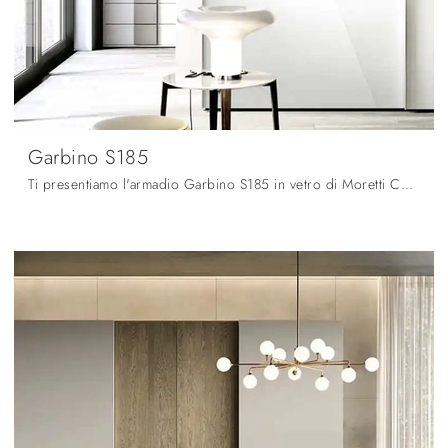
Garbino S185
Ti presentiamo l'armadio Garbino S185 in vetro di Moretti Compact Giorno Notte! Un ricco catalogo di armadi a muro con ante scorrevoli.