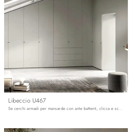
Libeccio U467
Se cerchi armadi per mansarde con ante battenti, clicca e scopri l'armadio Libeccio U467 di Moretti Compact Giorno Notte in melaminico.