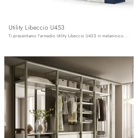
Utility Libeccio U453
Ti presentiamo l'armadio Utility Libeccio U453 in melaminico di Moretti Compact Giorno Notte! Un ricco catalogo di armadi a muro con ante battenti.