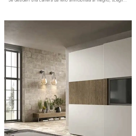
Se desideri una camera da letto ammobiliata al meglio, scegli l'armadio Libeccio e Ambra U468 con ante battenti di Moretti Compact Giorno Notte!