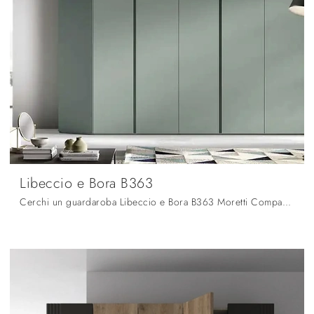
Libeccio e Bora B363
Cerchi un guardaroba Libeccio e Bora B363 Moretti Compact Giorno Notte? Clicca subito! Gli armadi a muro con ante battenti ti attendono.