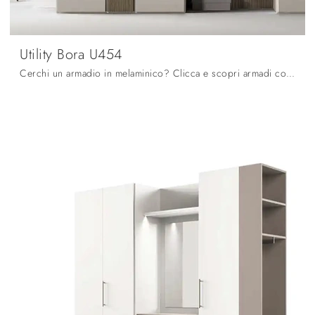
Utility Bora U454
Cerchi un armadio in melaminico? Clicca e scopri armadi componibili con ante battenti di Moretti Compact Giorno Notte.