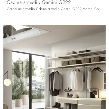
Cabina armadio Gemini G222
Cerchi un armadio Cabina armadio Gemini G222 Moretti Compact Giorno Notte? Clicca subito! Gli armadi cabine armadio con ante scorrevoli ti aspettano.