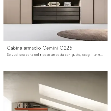
Cabina armadio Gemini G225
Se vuoi una zona del riposo arredata con gusto, scegli l'armadio Cabina armadio Gemini G225 con ante battenti di Moretti Compact Giorno Notte!