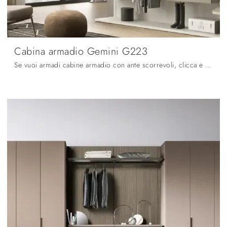
Cabina armadio Gemini G223
Se vuoi armadi cabine armadio con ante scorrevoli, clicca e scopri l'armadio Cabina armadio Gemini G223 di Moretti Compact Giorno Notte in melaminico.