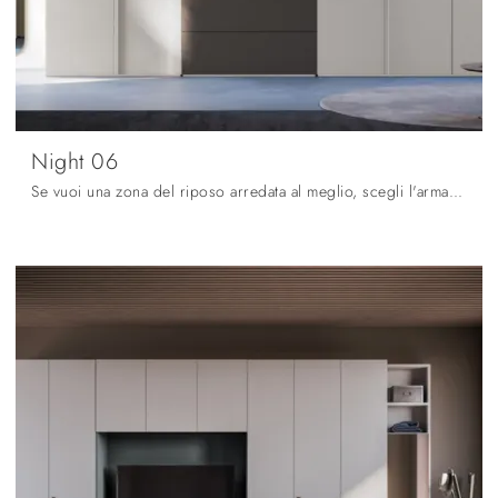
Night 06
Se vuoi una zona del riposo arredata al meglio, scegli l'armadio Night 06 con ante battenti di Orme!