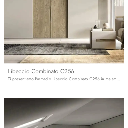
Libeccio Combinato C256
Ti presentiamo l'armadio Libeccio Combinato C256 in melaminico di Moretti Compact Giorno Notte! Un ricco catalogo di armadi a muro con ante ...