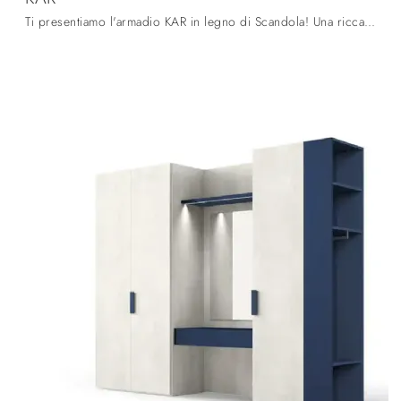
Ti presentiamo l'armadio KAR in legno di Scandola! Una ricca gamma di armadi a muro con ante battenti.