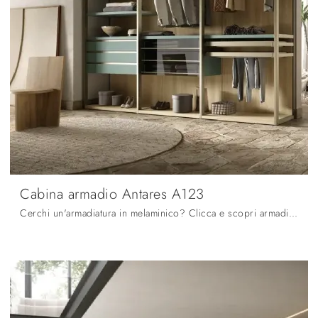
Cabina armadio Antares A123
Cerchi un'armadiatura in melaminico? Clicca e scopri armadi cabine armadio con ante scorrevoli di Moretti Compact Giorno Notte.