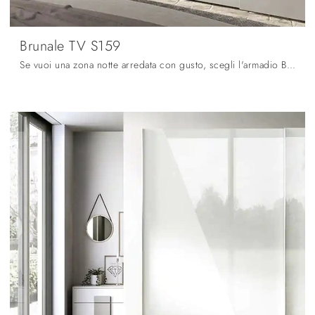
Brunale TV S159
Se vuoi una zona notte arredata con gusto, scegli l'armadio Brunale TV S159 con ante scorrevoli di Moretti Compact Giorno Notte!