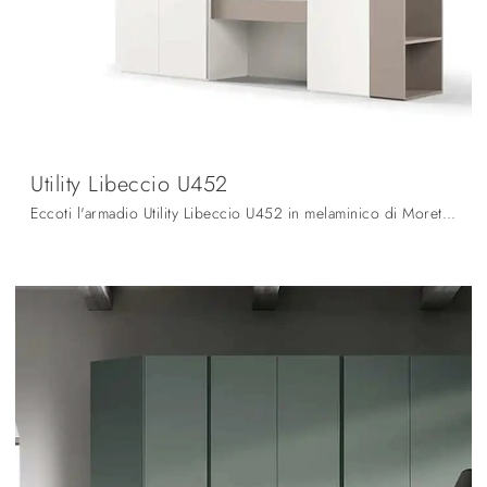
Utility Libeccio U452
Eccoti l'armadio Utility Libeccio U452 in melaminico di Moretti Compact Giorno Notte! Una ricca gamma di armadi a muro con ante battenti.