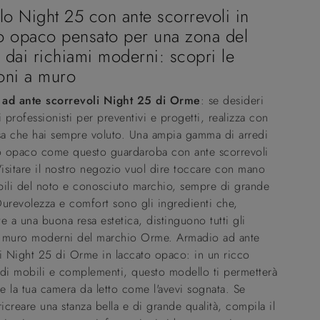
o Night 25 con ante scorrevoli in
o opaco pensato per una zona del
 dai richiami moderni: scopri le
oni a muro
ad ante scorrevoli Night 25 di Orme
: se desideri
i professionisti per preventivi e progetti, realizza con
asa che hai sempre voluto. Una ampia gamma di arredi
to opaco come questo guardaroba con ante scorrevoli
Visitare il nostro negozio vuol dire toccare con mano
bili del noto e conosciuto marchio, sempre di grande
urevolezza e comfort sono gli ingredienti che,
e a una buona resa estetica, distinguono tutti gli
 muro moderni del marchio Orme. Armadio ad ante
i Night 25 di Orme in laccato opaco: in un ricco
di mobili e complementi, questo modello ti permetterà
re la tua camera da letto come l'avevi sognata. Se
ricreare una stanza bella e di grande qualità, compila il