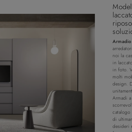
Modell
laccat
riposo
soluzi
Armadio 
arredator
noi la c
in lacca
in foto. 
molti mo
design. D
unitament
Armadi a
scorrevol
catalogo 
di ultima
desideri 