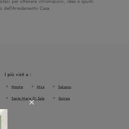
sitaci per ottenere infromazioni, idee e spunti
to dell'Arredamento Casa.
I più visti a :
Mestre
Mira
Salzano
Santa Maria Di Sala
Spinea