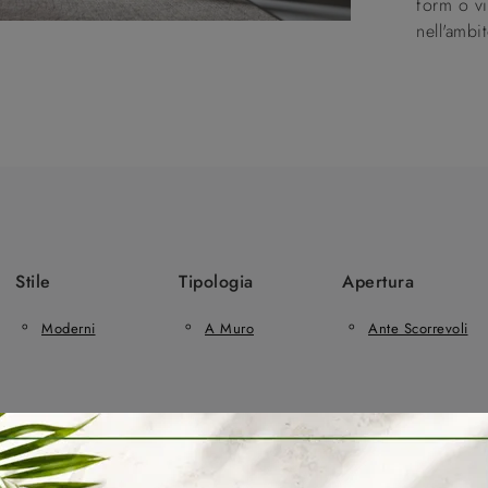
form o vi
nell'ambi
Stile
Tipologia
Apertura
Moderni
A Muro
Ante Scorrevoli