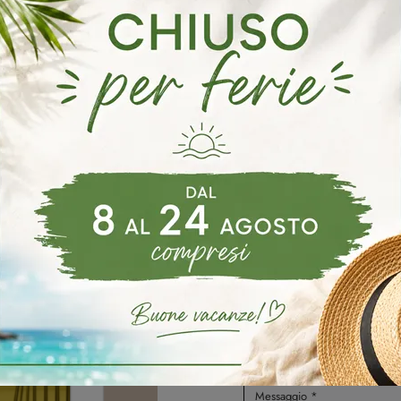
madi Orme Salzano
Armadi Orme Spinea
Armadi Orme Mira
oghi
Richiedi 