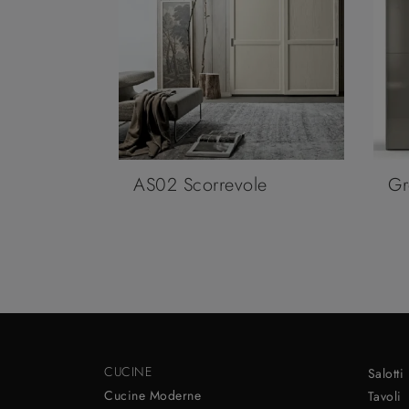
AS02 Scorrevole
Gr
CUCINE
Salotti
Cucine Moderne
Tavoli