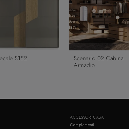
ecale S152
Scenario 02 Cabina
Armadio
ACCESSORI CASA
Complementi