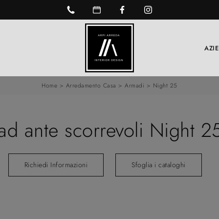
AZI
Home
>
Arredamento Casa
>
Armadi
>
Night 25
ad ante scorrevoli Night 2
Richiedi Informazioni
Sfoglia i cataloghi