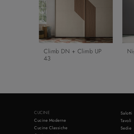
Climb DN + Climb UP
Ni
43
CUCINE
Salotti
Cucine Moderne
Tavoli
Cucine Classiche
Sedie