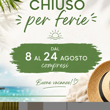
 Mirano
Armadi Orme Scorzè
Armadi Orme Santa Maria Di S
oghi
Richiedi 