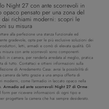
o Night 27 con ante scorrevoli in
o opaco pensato per una zona del
 dai richiami moderni: scopri le
oni su misura
ttare alla perfezione una stanza funzionale ed
ente gradevole, opta per le più esclusive soluzioni dei
produttori, letti, armadi e comò di elevata qualità. Gli
u misura con ante scorrevoli sono componenti
abili in camera, per renderla arredata al meglio, pratica
a di tutto. Contattaci e ottieni informazioni sulla
llezione di Arredamento Casa: avrai la possibilità di
la camera da letto grazie a una ampia offerta di
ri moderni, come l'armadio in laccato opaco nella
a.
Armadio ad ante scorrevoli Night 27 di Orme
:
l form per ricevere informazioni di ogni tipo e
per progettare la camera che hai sempre desiderato.