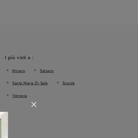
I più visti a :
Mirano
Salzano
Santa Maria Di Sala
Scorzè
Venezia