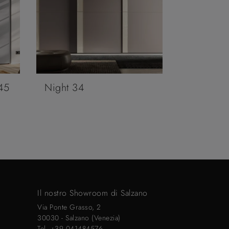
45
Night 34
Il nostro Showroom di Salzano
Via Ponte Grasso, 2
30030 - Salzano (Venezia)
Tel.
+39 041484576