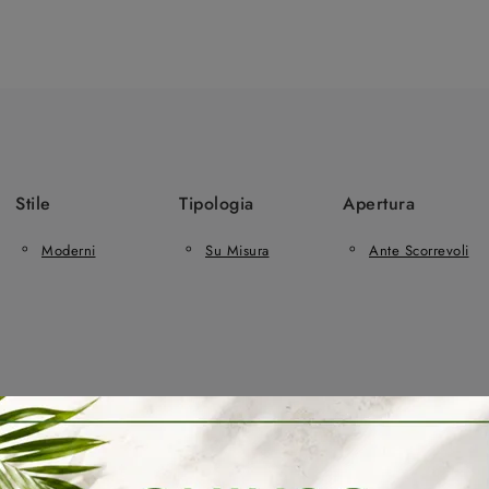
Stile
Tipologia
Apertura
Moderni
Su Misura
Ante Scorrevoli