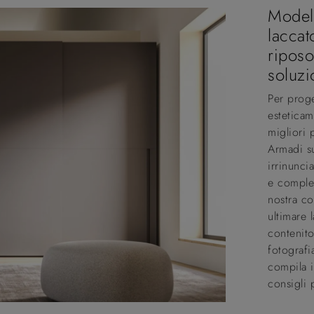
Modell
laccat
riposo
soluzi
Per proge
esteticam
migliori 
Armadi s
irrinunci
e complet
nostra co
ultimare 
contenito
fotografi
compila i
consigli 