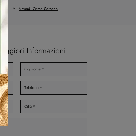
ala
Armadi Orme Salzano
Maggiori Informazioni