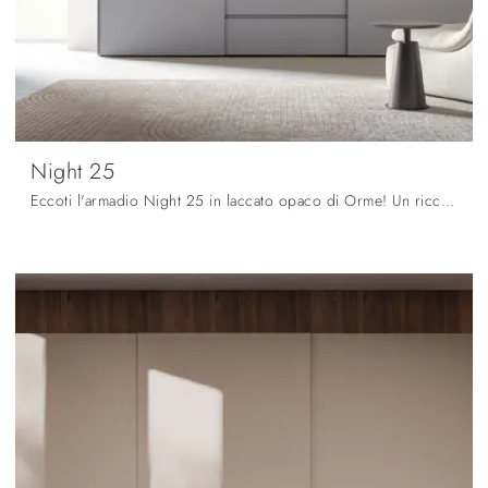
Night 25
Eccoti l'armadio Night 25 in laccato opaco di Orme! Un ricco catalogo di armadi a muro con ante scorrevoli.