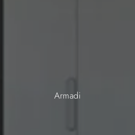
Armadi