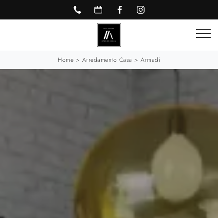
Home
>
Arredamento Casa
>
Armadi