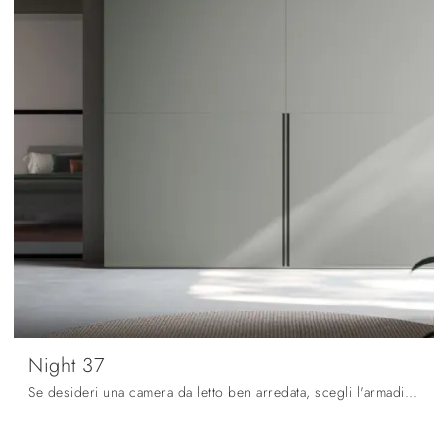
Night 37
Se desideri una camera da letto ben arredata, scegli l'armadio Night 37 con ante scorrevoli di Orme!