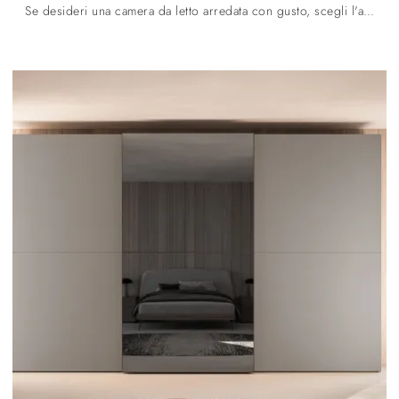
Se desideri una camera da letto arredata con gusto, scegli l'armadio Night 28 con ante scorrevoli di Orme!