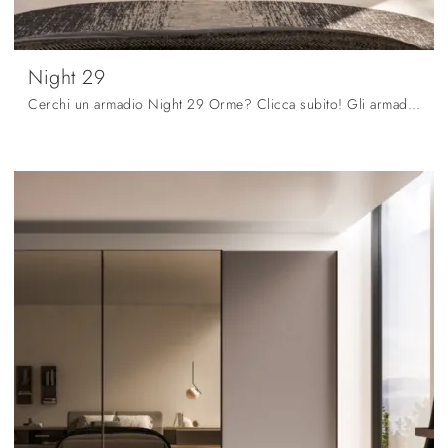
Night 29
Cerchi un armadio Night 29 Orme? Clicca subito! Gli armadi a muro con ante scorrevoli ti attendono.