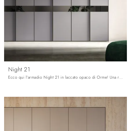
Night 21
Ecco qui l'armadio Night 21 in laccato opaco di Orme! Una ricca gamma di armadi a muro con ante battenti.