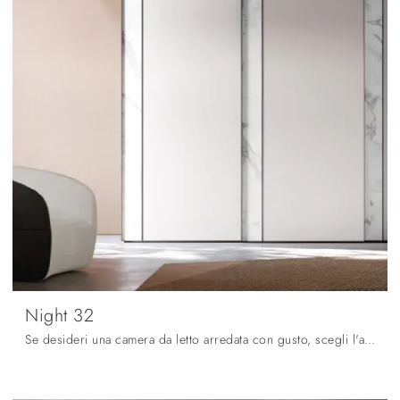
Night 32
Se desideri una camera da letto arredata con gusto, scegli l'armadio Night 32 con ante scorrevoli di Orme!