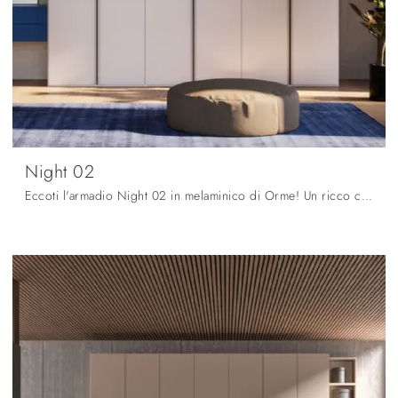
Night 02
Eccoti l'armadio Night 02 in melaminico di Orme! Un ricco catalogo di armadi a muro con ante battenti.