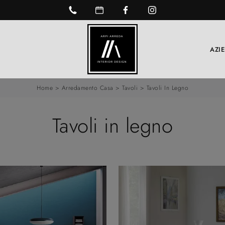
AZI
Home
>
Arredamento Casa
>
Tavoli
>
Tavoli In Legno
Tavoli in legno