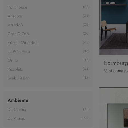
Pointhouse
28
Altacom
34
Arredo3
35
Casa D'Oro
20
Fratelli Mirandola
45
La Primavera
36
Orme
15
Edimbur
Pizzolato
44
Scab Design
13
Ambiente
Da Cucina
73
Da Pranzo
197