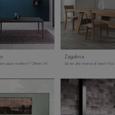
go
Zagabria
Vuoi completare spazi moderni? Ottieni informazioni sui tavoli moderni allungabili: il modello da pranzo Edimburgo ti sta aspettando.