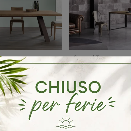
Squared T
Se vuoi tavoli moderni da pranzo, scopri i modelli fissi di Pizzolato: clicca e scopri il modello Toronto in legno.