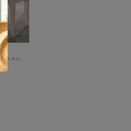
Vuoi arricchire spazi classici? Scopri di più sui tavoli classici allungabili: il modello da pranzo Bernini ti aspetta.