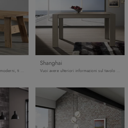
Shanghai
Se sei alla ricerca di tavoli fissi moderni, ti offriamo il modello da pranzo in legno Zagabria del brand Pizzolato.
Vuoi avere ulteriori informazioni sul tavolo da pranzo Shanghai di Pizzolato? Clicca e ottieni informazioni sui modelli allungabili della firma.