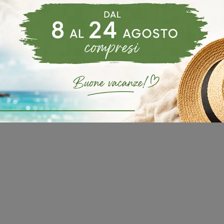
Bernini
Vuoi impreziosire spazi classici? Ottieni informazioni sui tavoli classici allungabili: il modello da pranzo Giotto ti attende.