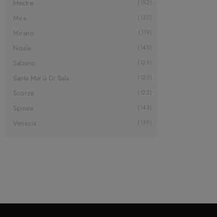
Mestre
152
Mira
132
Mirano
119
Noale
145
Salzano
129
Santa Maria Di Sala
125
Scorzè
122
Spinea
143
Venezia
139