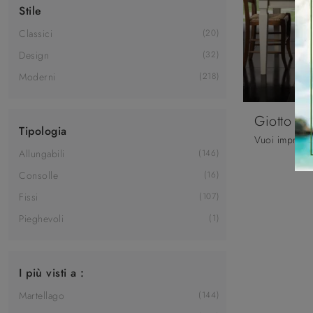
Stile
Classici
20
Design
32
Moderni
218
Giotto
Tipologia
Allungabili
146
Consolle
16
Fissi
107
Pieghevoli
1
I più visti a :
Martellago
144