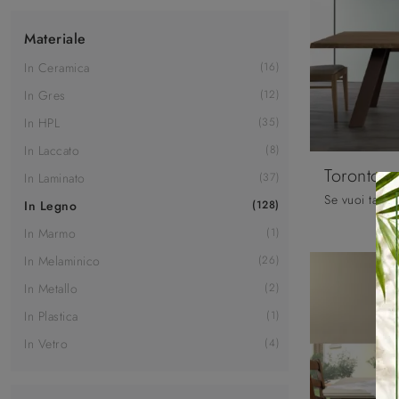
Materiale
In Ceramica
16
In Gres
12
In HPL
35
In Laccato
8
Toronto
In Laminato
37
In Legno
128
In Marmo
1
In Melaminico
26
In Metallo
2
In Plastica
1
In Vetro
4