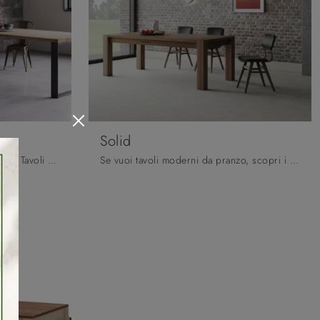
Solid
Clicca e scopri una ricca gamma di Tavoli moderni fissi da pranzo! Il modello Squared T di Pizzolato ti aspetta.
Se vuoi tavoli moderni da pranzo, scopri i modelli allungabili di Pizzolato: clicca e scopri il modello Solid in legno.