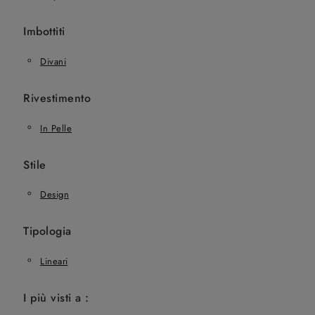
Imbottiti
Divani
Rivestimento
In Pelle
Stile
Design
Tipologia
Lineari
I più visti a :