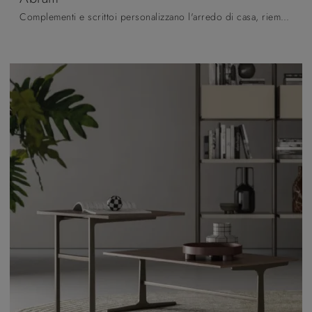
Complementi e scrittoi personalizzano l'arredo di casa, riempiendo lo spazio in modo utile e rendendolo accogliente e di grande valore estetico.