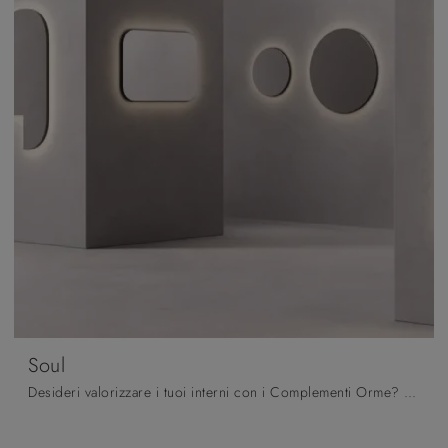
Soul
Desideri valorizzare i tuoi interni con i Complementi Orme? Ecco qui diversi modelli di specchi senza cornice come Soul.