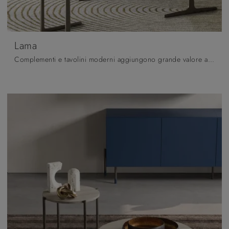
Lama
Complementi e tavolini moderni aggiungono grande valore all’arredo delle nostre case e sono plurifunzionali oltre che belli da vedere.