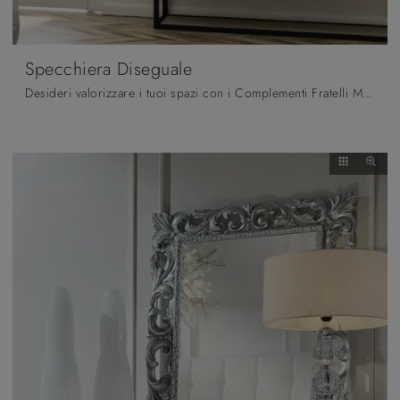
Specchiera Diseguale
Desideri valorizzare i tuoi spazi con i Complementi Fratelli Mirandola? Eccoti differenti modelli di specchi in legno come Specchiera Diseguale.