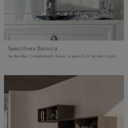
Specchiera Barocca
Se desideri Complementi classici e specchi in laccato scopri di più sul modello Specchiera Barocca del brand Fratelli Mirandola.