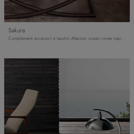
Sakura
Complementi accessori e tavolini Altacom: scopri come impreziosire i tuoi locali moderni con il modello Sakura.