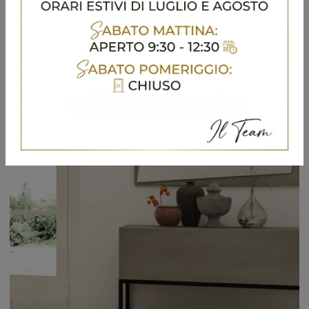
Accessori complementari e specchi Fratelli Mirandola: scopri come arricchire i tuoi spazi moderni con il modello Specchiera Rettangolare Legno.