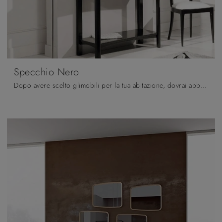
Specchio Nero
Dopo avere scelto glimobili per la tua abitazione, dovrai abbellire gli spazi indoor con i multifunzionali Complementi di grande impatto estetico che ...