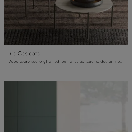
Iris Ossidato
Dopo avere scelto gli arredi per la tua abitazione, dovrai impreziosire i locali interni con i plurifunzionali Complementi di grande valore ...