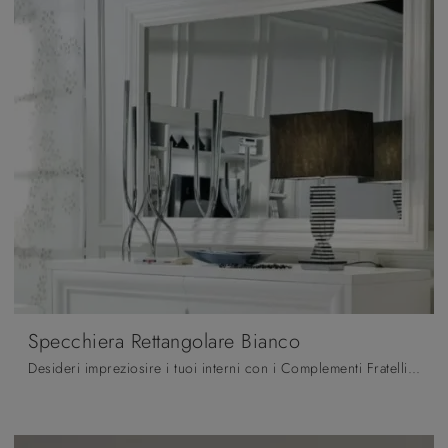
Specchiera Rettangolare Bianco
Desideri impreziosire i tuoi interni con i Complementi Fratelli Mirandola? Ti presentiamo diversi modelli di specchi in laccato come Specchiera ...