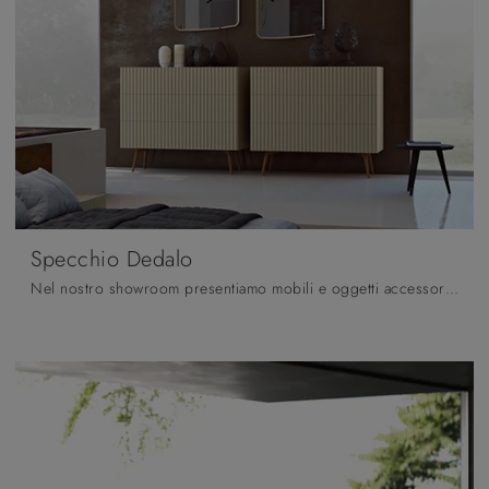
Specchio Dedalo
Nel nostro showroom presentiamo mobili e oggetti accessori Fratelli Mirandola: la gamma quasi infinita di bellissimi Complementi del marchio ti sta ...