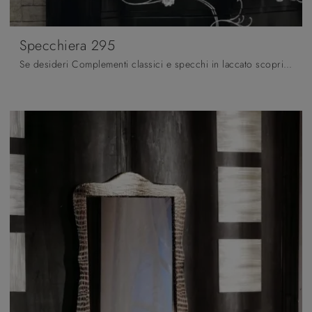
Specchiera 295
Se desideri Complementi classici e specchi in laccato scopri di più sul modello Specchiera 295 del marchio Fratelli Mirandola.