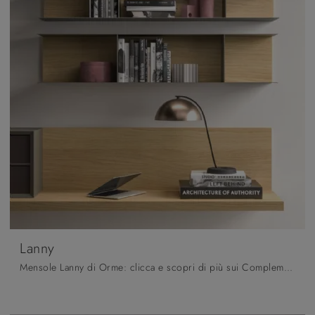
Lanny
Mensole Lanny di Orme: clicca e scopri di più sui Complementi e mensole moderni in melaminico del rinomato brand!