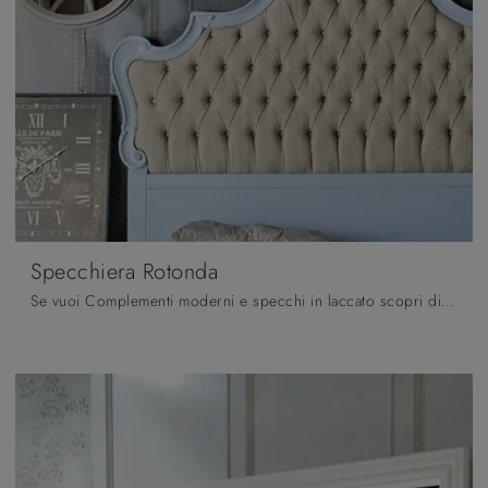
Specchiera Rotonda
Se vuoi Complementi moderni e specchi in laccato scopri di più sul modello Specchiera Rotonda della firma Fratelli Mirandola.