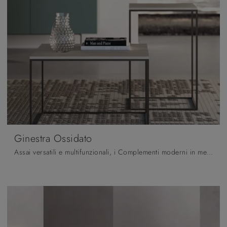
Ginestra Ossidato
Assai versatili e multifunzionali, i Complementi moderni in melaminico assolvono a funzioni diversificate: ultimano le qualità pratiche e il valore ...