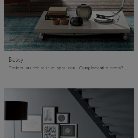
Bessy
Desideri arricchire i tuoi spazi con i Complementi Altacom? Eccoti vari modelli di tavolini in ceramica come Bessy.