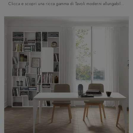
Clicca e scopri una ricca gamma di Tavoli moderni allungabili da cucina! Il modello Otello Angoli Raggiati di Pointhouse ti sta aspettando.