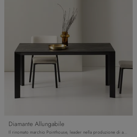
Diamante Allungabile
Il rinomato marchio Pointhouse, leader nella produzione di arredi in ceramica, ha scelto per la sua linea una grande varietà di materiali, forme e ...