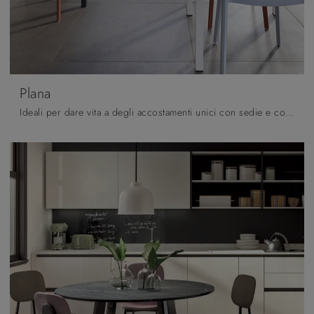
Plana
Ideali per dare vita a degli accostamenti unici con sedie e complementi moderni, i Tavoli fissi della firma sono soluzioni tra le più belle in ...