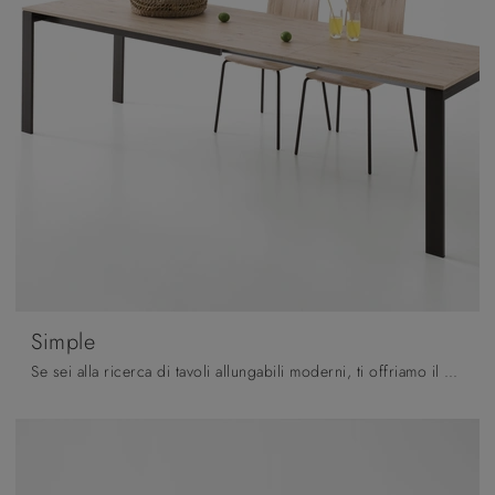
Simple
Se sei alla ricerca di tavoli allungabili moderni, ti offriamo il modello da cucina in melaminico Simple della firma Pointhouse.