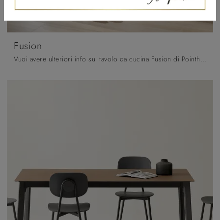
Fusion
Vuoi avere ulteriori info sul tavolo da cucina Fusion di Pointhouse? Clicca e ottieni informazioni sui modelli allungabili del brand.