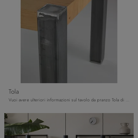
Tola
Vuoi avere ulteriori informazioni sul tavolo da pranzo Tola di Pointhouse? Clicca e ottieni informazioni sui modelli allungabili del marchio.