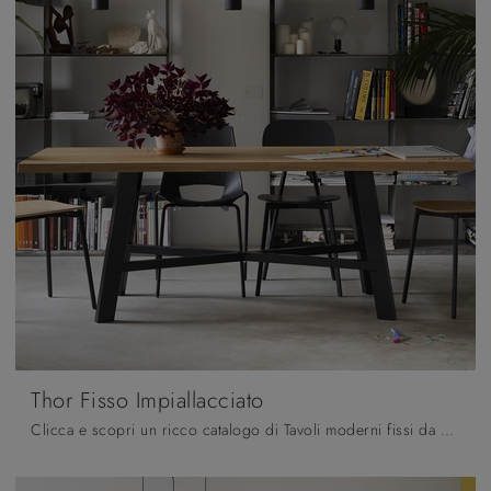
Thor Fisso Impiallacciato
Clicca e scopri un ricco catalogo di Tavoli moderni fissi da pranzo! Il modello Thor Fisso Impiallacciato di Pointhouse ti aspetta.