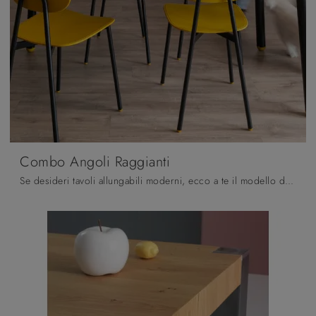
Combo Angoli Raggianti
Se desideri tavoli allungabili moderni, ecco a te il modello da cucina in laminato Combo Angoli Raggianti della marca Pointhouse.