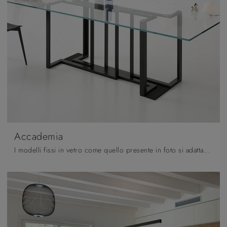
Accademia
I modelli fissi in vetro come quello presente in foto si adattano ai più diversi contesti abitativi, essendo veramente versatili e robusti.