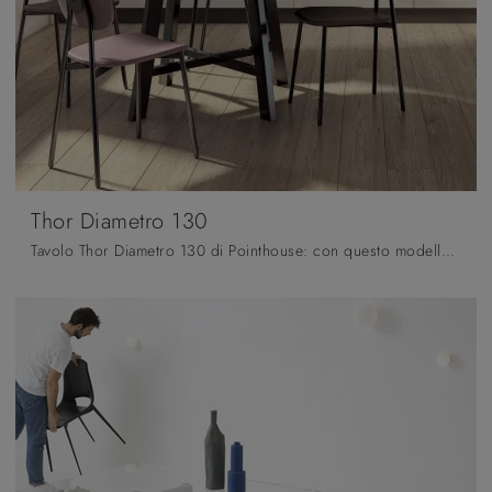
Thor Diametro 130
Tavolo Thor Diametro 130 di Pointhouse: con questo modello potrai completare spazi moderni garantendoti massima componibilità e la massima ...