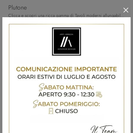
Plutone
Clicca e scopri una ricca gamma di Tavoli moderni allungabili da cucina! Il modello Plutone di Pointhouse ti attende.