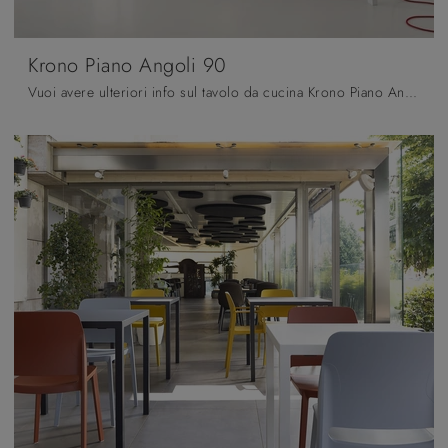
Krono Piano Angoli 90
Vuoi avere ulteriori info sul tavolo da cucina Krono Piano Angoli 90 di Pointhouse? Clicca e ottieni informazioni sui modelli allungabili della marca.