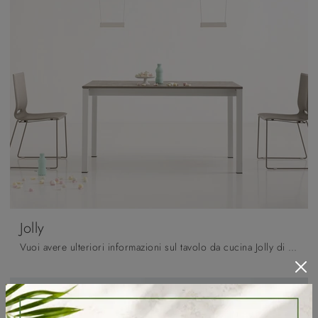
Jolly
Vuoi avere ulteriori informazioni sul tavolo da cucina Jolly di Pointhouse? Clicca e ottieni informazioni sui modelli allungabili del marchio.