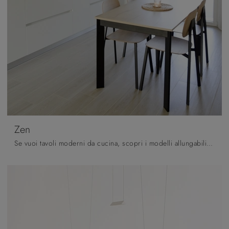
Zen
Se vuoi tavoli moderni da cucina, scopri i modelli allungabili di Pointhouse: clicca e scopri il modello Zen in melaminico.