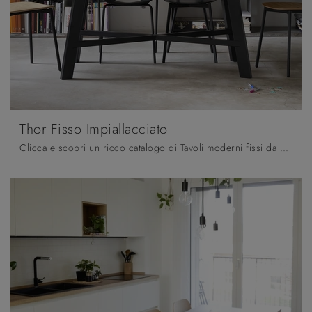
Thor Fisso Impiallacciato
Clicca e scopri un ricco catalogo di Tavoli moderni fissi da pranzo! Il modello Thor Fisso Impiallacciato di Pointhouse ti aspetta.