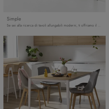
Simple
Se sei alla ricerca di tavoli allungabili moderni, ti offriamo il modello da cucina in melaminico Simple della firma Pointhouse.