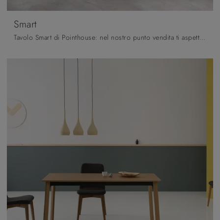
Smart
Tavolo Smart di Pointhouse: nel nostro punto vendita ti aspetta una quasi infinita gamma di composizioni di alto contenuto estetico.