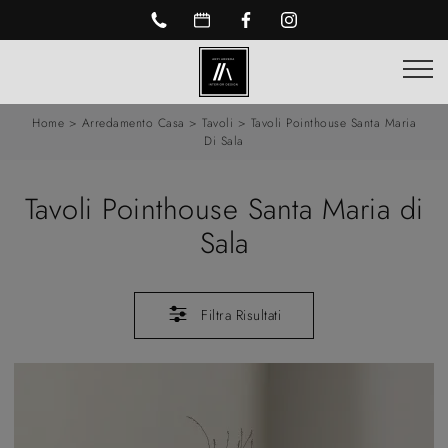
Home
>
Arredamento Casa
>
Tavoli
>
Tavoli Pointhouse Santa Maria
Di Sala
Tavoli Pointhouse Santa Maria di
Sala
Filtra Risultati