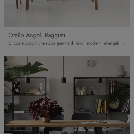
Otello Angoli Raggiati
Clicca e scopri una ricca gamma di Tavoli moderni allungabili da cucina! Il modello Otello Angoli Raggiati di Pointhouse ti sta aspettando.