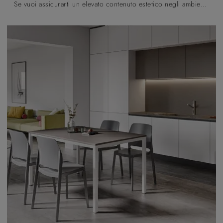
Se vuoi assicurarti un elevato contenuto estetico negli ambienti domestici, ma vuoi anche sfruttare al meglio lo spazio, allora le nostre soluzioni ...