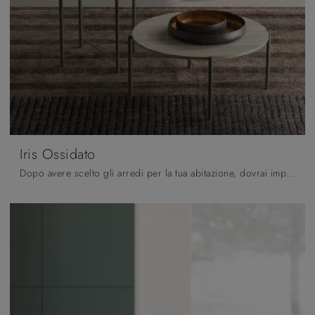
Iris Ossidato
Dopo avere scelto gli arredi per la tua abitazione, dovrai impreziosire i locali interni con i plurifunzionali Complementi di grande valore ...