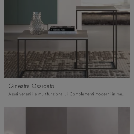
Ginestra Ossidato
Assai versatili e multifunzionali, i Complementi moderni in melaminico assolvono a funzioni diversificate: ultimano le qualità pratiche e il valore ...