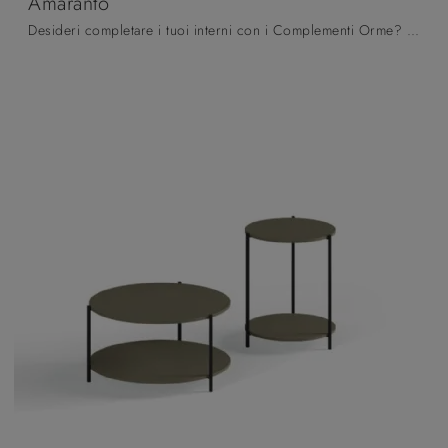
Amaranto
Desideri completare i tuoi interni con i Complementi Orme? Eccoti molteplici modelli di tavolini in melaminico come Amaranto.