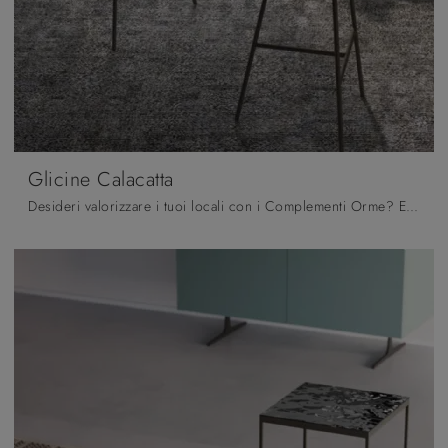
Glicine Calacatta
Desideri valorizzare i tuoi locali con i Complementi Orme? Ecco qui vari modelli di tavolini in vetro come Glicine Calacatta.