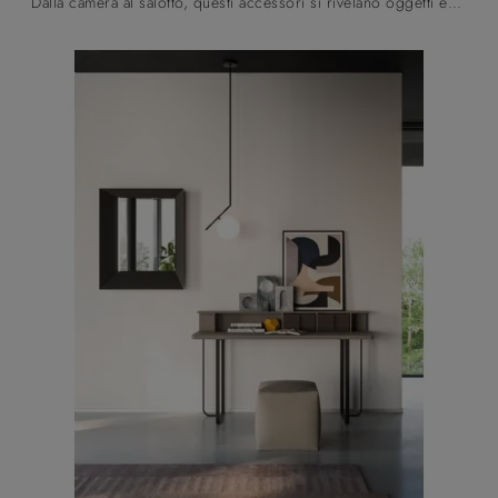
Dalla camera al salotto, questi accessori si rivelano oggetti essenziali per completare perfettamente le doti pratiche e le doti estetiche dei locali.