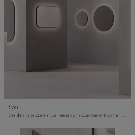
Soul
Desideri valorizzare i tuoi interni con i Complementi Orme? Ecco qui diversi modelli di specchi senza cornice come Soul.