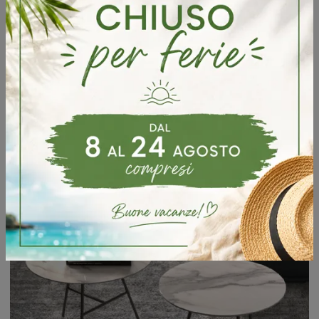
Gelso Prugna
Tavolino rotondo Gelso con top laccato opaco Prugna di Orme: clicca e ottieni informazioni sui Complementi e tavolini design in laccato del noto e ...