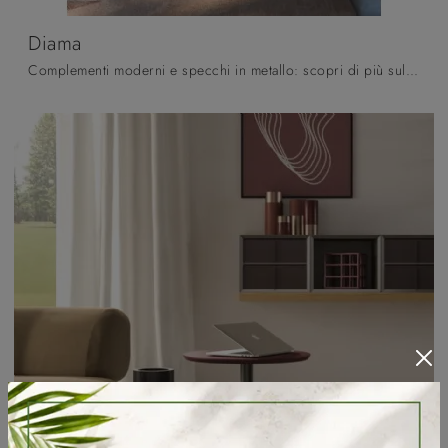
Diama
Complementi moderni e specchi in metallo: scopri di più sul modello Diama di Orme e potrai arricchire i tuoi spazi.