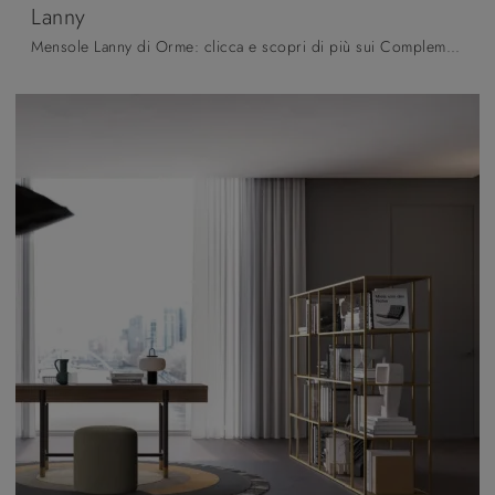
Lanny
Mensole Lanny di Orme: clicca e scopri di più sui Complementi e mensole moderni in melaminico del rinomato brand!