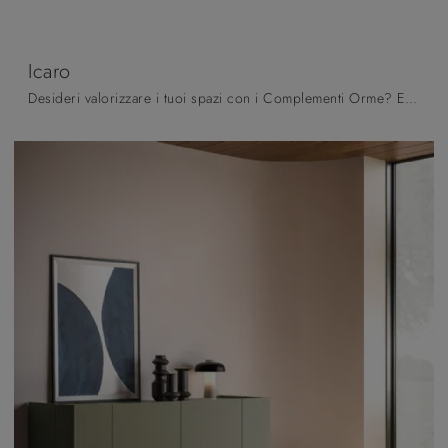
Icaro
Desideri valorizzare i tuoi spazi con i Complementi Orme? Eccoti diversi modelli di tavolini in laccato come Icaro.