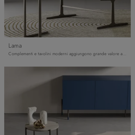
Lama
Complementi e tavolini moderni aggiungono grande valore all’arredo delle nostre case e sono plurifunzionali oltre che belli da vedere.