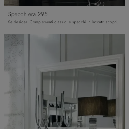
Specchiera 295
Se desideri Complementi classici e specchi in laccato scopri di più sul modello Specchiera 295 del marchio Fratelli Mirandola.