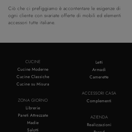
Ciò che ci prefiggiamo è accontentare le esigenze di
ogni cliente con svariate offerte di mobili ed elementi
accessori tutte italiane.
CUCINE
Letti
Cucine Moderne
Armadi
Cucine Classiche
Camerette
Cucine su Misura
ACCESSORI CASA
ZONA GIORNO
Complementi
Librerie
Pareti Attrezzate
AZIENDA
Madie
Realizzazioni
Salotti