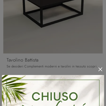
Tavolino Battista
Se desideri Complementi moderni e tavolini in tessuto scopri di più sul modello Tavolino Battista del brand Fratelli Mirandola.