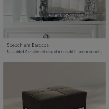
Specchiera Barocca
Se desideri Complementi classici e specchi in laccato scopri di più sul modello Specchiera Barocca del brand Fratelli Mirandola.