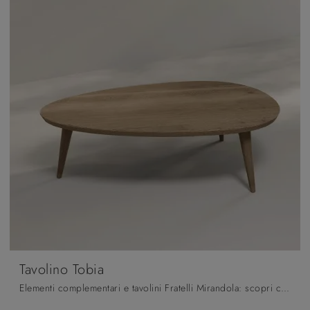
Tavolino Tobia
Elementi complementari e tavolini Fratelli Mirandola: scopri come arricchire i tuoi locali moderni con il modello Tavolino Tobia.