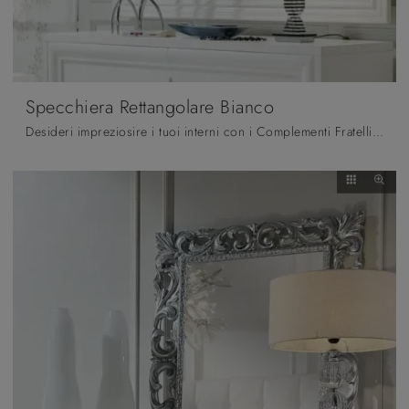
Specchiera Rettangolare Bianco
Desideri impreziosire i tuoi interni con i Complementi Fratelli Mirandola? Ti presentiamo diversi modelli di specchi in laccato come Specchiera ...