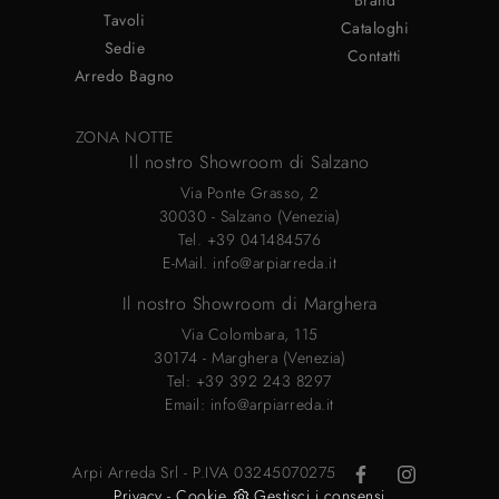
Brand
Tavoli
Cataloghi
Sedie
Contatti
Arredo Bagno
ZONA NOTTE
Il nostro Showroom di Salzano
Via Ponte Grasso, 2
30030 - Salzano (Venezia)
Tel.
+39 041484576
E-Mail.
info@arpiarreda.it
Il nostro Showroom di Marghera
Via Colombara, 115
30174 - Marghera (Venezia)
Tel:
+39 392 243 8297
Email:
info@arpiarreda.it
Arpi Arreda Srl - P.IVA 03245070275
Privacy
-
Cookie
Gestisci i consensi