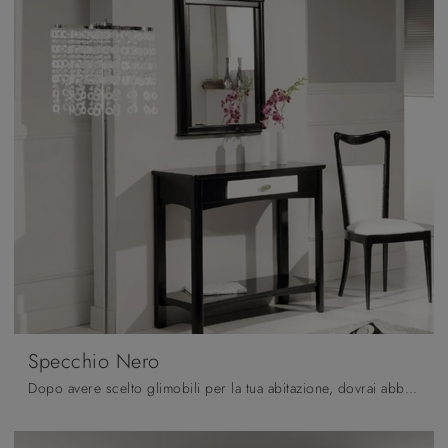
Specchio Nero
Dopo avere scelto glimobili per la tua abitazione, dovrai abbellire gli spazi indoor con i multifunzionali Complementi di grande impatto estetico che ...