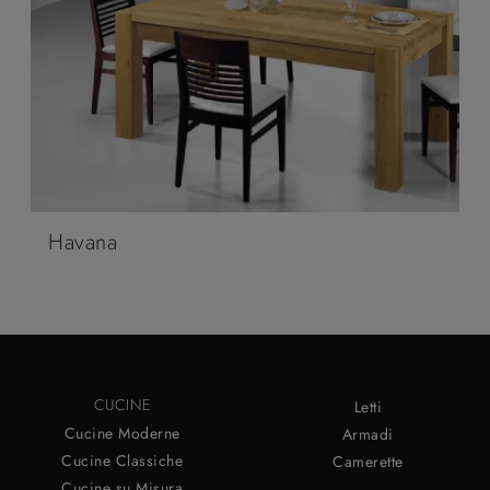
Havana
CUCINE
Letti
Cucine Moderne
Armadi
Cucine Classiche
Camerette
Cucine su Misura