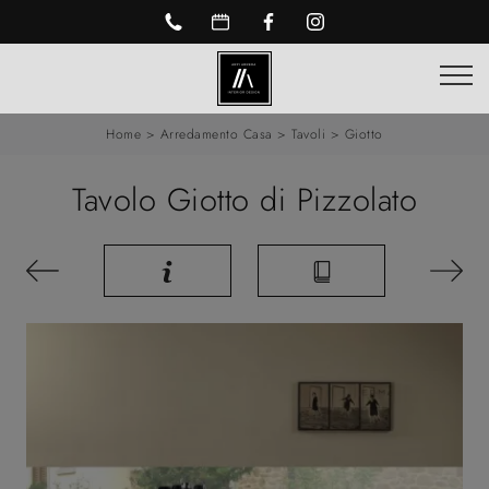
Home
>
Arredamento Casa
>
Tavoli
>
Giotto
Tavolo Giotto di Pizzolato