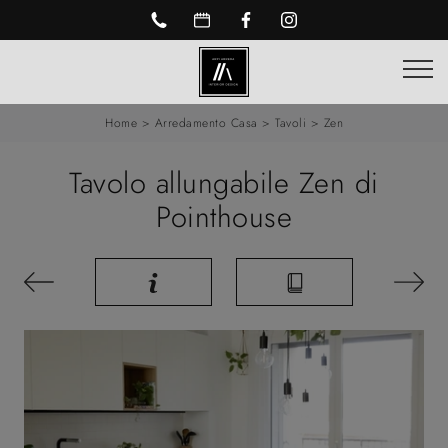
Home
>
Arredamento Casa
>
Tavoli
>
Zen
Tavolo allungabile Zen di
Pointhouse