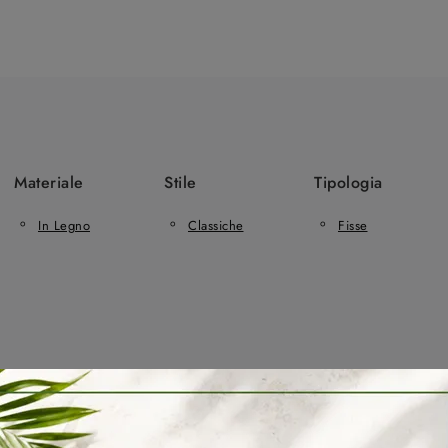
Materiale
Stile
Tipologia
In Legno
Classiche
Fisse