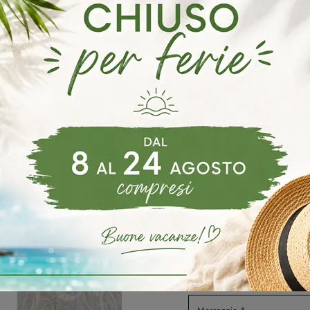
ie Fratelli Mirandola Mirano
Sedie Fratelli Mirandola Scorzè
oghi
Richiedi 