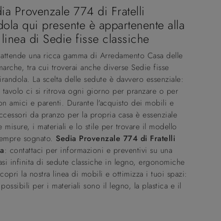
ia Provenzale 774 di Fratelli
ola qui presente è appartenente alla
 linea di Sedie fisse classiche
i attende una ricca gamma di Arredamento Casa delle
marche, tra cui troverai anche diverse Sedie fisse
Mirandola. La scelta delle sedute è davvero essenziale:
l tavolo ci si ritrova ogni giorno per pranzare o per
on amici e parenti. Durante l'acquisto dei mobili e
ccessori da pranzo per la propria casa è essenziale
e misure, i materiali e lo stile per trovare il modello
sempre sognato.
Sedia Provenzale 774 di Fratelli
la
: contattaci per informazioni e preventivi su una
asi infinita di sedute classiche in legno, ergonomiche
Scopri la nostra linea di mobili e ottimizza i tuoi spazi:
possibili per i materiali sono il legno, la plastica e il