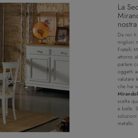
La Sed
Mirand
nostra
Da noi t
migliori 
Fratelli 
attorno a
parlare c
oggetti a
valutare l
che hai 
Mirando
scelta qu
e belle. 
soluzioni 
metallo.