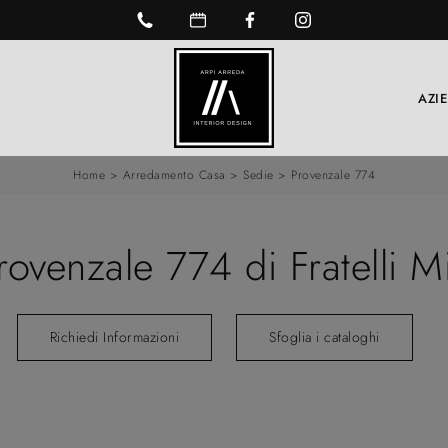
AZI
Home
>
Arredamento Casa
>
Sedie
>
Provenzale 774
rovenzale 774 di Fratelli M
Richiedi Informazioni
Sfoglia i cataloghi