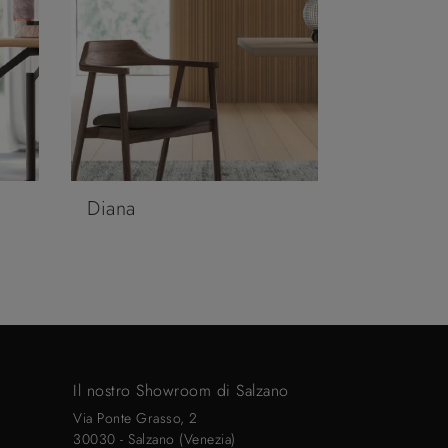
Diana
Il nostro Showroom di Salzano
Via Ponte Grasso, 2
30030 - Salzano (Venezia)