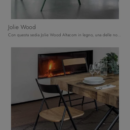
Jolie Wood
Con questa sedia Jolie Wood Altacom in legno, una delle nostre sedute pieghevoli moderne, potrai arricchire i tuoi locali.