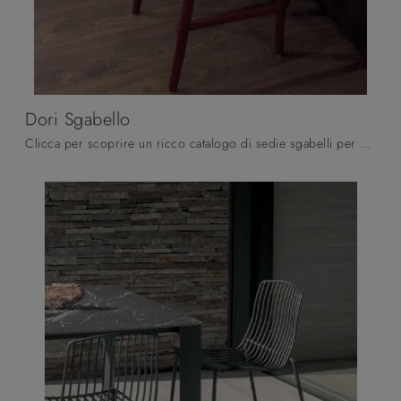
Dori Sgabello
Clicca per scoprire un ricco catalogo di sedie sgabelli per stanze moderne: il modello Dori Sgabello di Altacom ti attende!