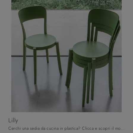
Lilly
Cerchi una sedia da cucina in plastica? Clicca e scopri il modello Lilly di Altacom per ultimare i tuoi locali perfettamente.