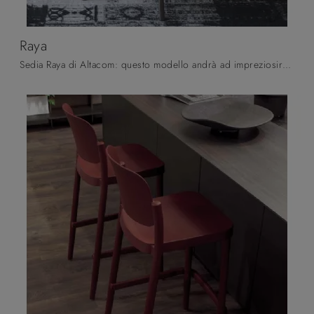
Raya
Sedia Raya di Altacom: questo modello andrà ad impreziosire spazi di ogni genere, in modo particolare atmosfere moderne.