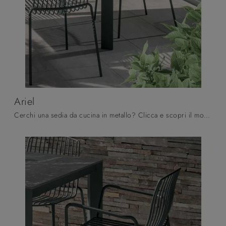
Ariel
Cerchi una sedia da cucina in metallo? Clicca e scopri il modello Ariel di Altacom per completare i tuoi interni perfettamente.