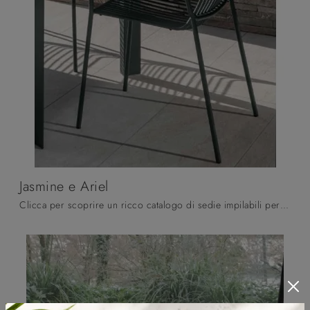
Jasmine e Ariel
Clicca per scoprire un ricco catalogo di sedie impilabili per stanze moderne: il modello Jasmine e Ariel di Altacom ti attende!