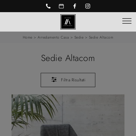
Home
>
Arredamento Casa
>
Sedie
>
Sedie Altacom
Sedie Altacom
Filtra Risultati