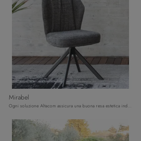
Mirabel
Ogni soluzione Altacom assicura una buona resa estetica indipendentemente dal locale cui è destinato, poiché organizza gli spazi arricchendone ...