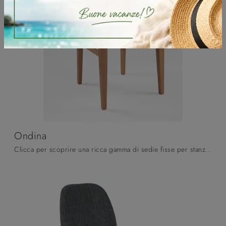
Ondina
Clicca per scoprire una ricca gamma di sedie fisse per stanze moderne: il modello Ondina di Pizzolato ti sta aspettando!