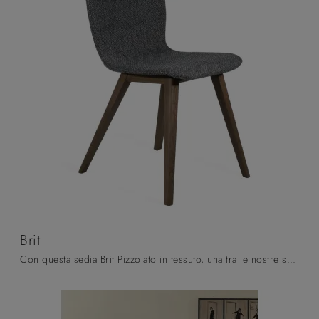
Brit
Con questa sedia Brit Pizzolato in tessuto, una tra le nostre sedute fisse moderne, potrai arricchire i tuoi interni.