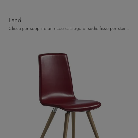
Land
Clicca per scoprire un ricco catalogo di sedie fisse per stanze moderne: il modello Land di Pizzolato ti attende!