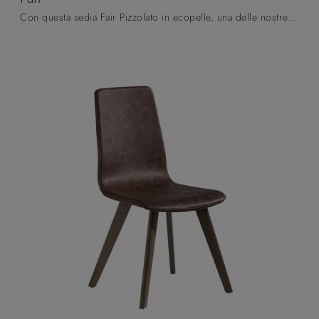
Con questa sedia Fair Pizzolato in ecopelle, una delle nostre sedute fisse moderne, potrai valorizzare i tuoi interni.