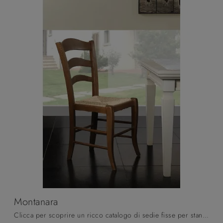
Montanara
Clicca per scoprire un ricco catalogo di sedie fisse per stanze classiche: il modello Montanara di Pizzolato ti attende!