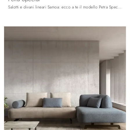
Salotti e divani lineari Samoa: ecco a te il modello Petra Special in tessuto per completare il soggiorno.