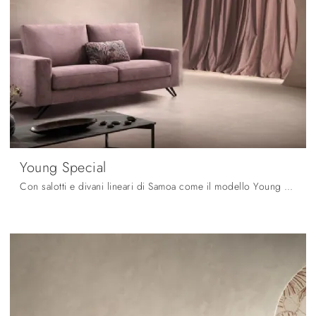
Young Special
Con salotti e divani lineari di Samoa come il modello Young Special in tessuto, potrai ultimare il tuo concept d'arredo.