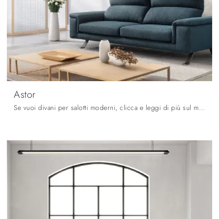
Astor
Se vuoi divani per salotti moderni, clicca e leggi di più sul modello Astor in tessuto del marchio Samoa.