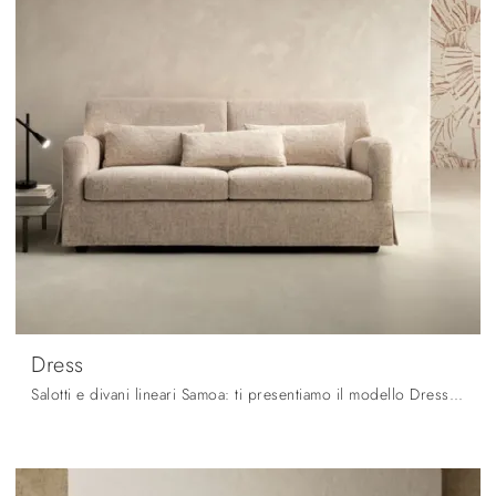
Dress
Salotti e divani lineari Samoa: ti presentiamo il modello Dress in tessuto per arricchire il soggiorno.