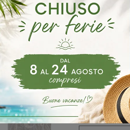
rerie Fratelli Mirandola Mirano
Librerie Fratelli Mirandola Santa Mari
rie Fratelli Mirandola Mestre
oghi
Richiedi 