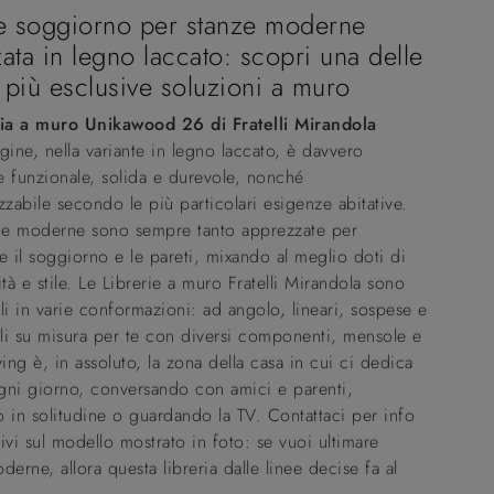
e soggiorno per stanze moderne
zata in legno laccato: scopri una delle
 più esclusive soluzioni a muro
ria a muro Unikawood 26 di Fratelli Mirandola
gine, nella variante in legno laccato, è davvero
 e funzionale, solida e durevole, nonché
zzabile secondo le più particolari esigenze abitative.
rie moderne sono sempre tanto apprezzate per
e il soggiorno e le pareti, mixando al meglio doti di
ità e stile. Le Librerie a muro Fratelli Mirandola sono
li in varie conformazioni: ad angolo, lineari, sospese e
ili su misura per te con diversi componenti, mensole e
iving è, in assoluto, la zona della casa in cui ci dedica
ogni giorno, conversando con amici e parenti,
 in solitudine o guardando la TV. Contattaci per info
ivi sul modello mostrato in foto: se vuoi ultimare
derne, allora questa libreria dalle linee decise fa al