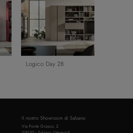
Logico Day 28
Il nostro Showroom di Salzano
Via Ponte Grasso, 2
30030 - Salzano (Venezia)