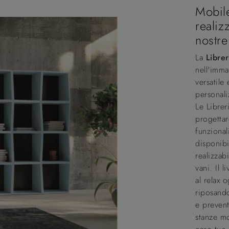
Mobil
realiz
nostre
La
Libre
nell'imma
versatile
personali
Le Libre
progettar
funzional
disponibi
realizzab
vani. Il l
al relax 
riposando
e prevent
stanze mo