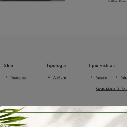
caso tuo.
Stile
Tipologia
I più visti a :
Moderne
A Muro
Mestre
Mir
Santa Maria Di Sal