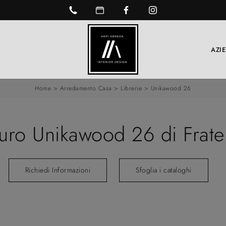
AZI
Home
>
Arredamento Casa
>
Librerie
>
Unikawood 26
muro Unikawood 26 di Fratel
Richiedi Informazioni
Sfoglia i cataloghi