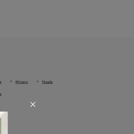
a
Mirano
Noale
a