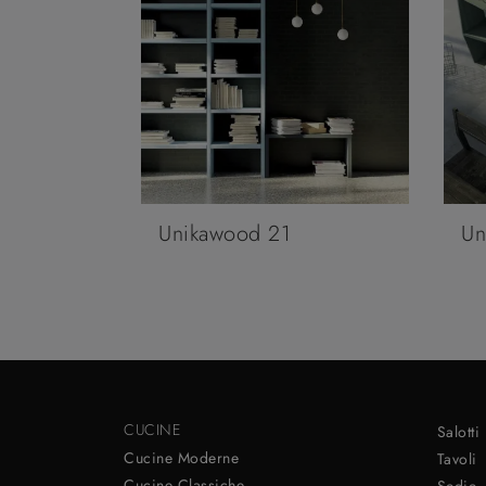
Unikawood 21
Un
CUCINE
Salotti
Cucine Moderne
Tavoli
Cucine Classiche
Sedie