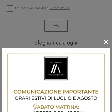
Ho preso visione della
Privacy Policy
Invia
Sfoglia i cataloghi