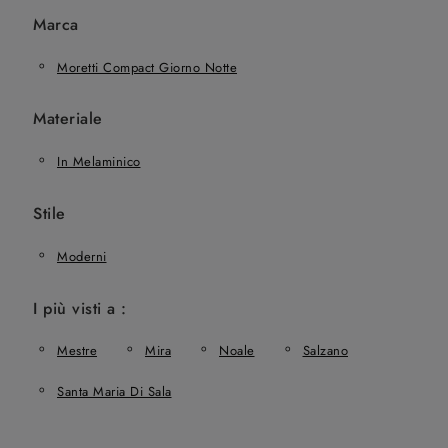
Marca
Moretti Compact Giorno Notte
Materiale
In Melaminico
Stile
Moderni
I più visti a :
Mestre
Mira
Noale
Salzano
Santa Maria Di Sala