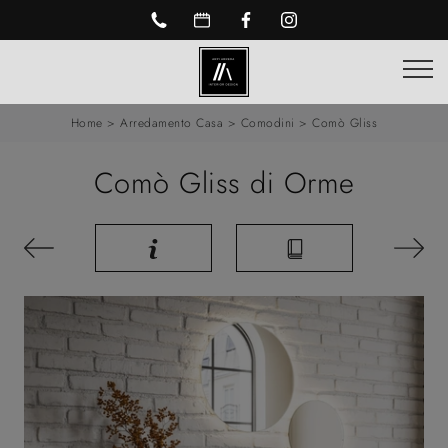
Home
>
Arredamento Casa
>
Comodini
>
Comò Gliss
Comò Gliss di Orme