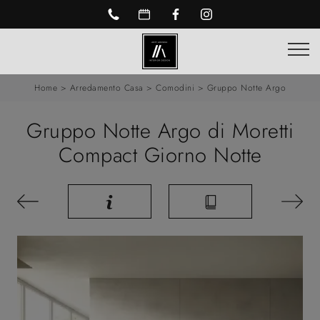
Home
>
Arredamento Casa
>
Comodini
>
Gruppo Notte Argo
Gruppo Notte Argo di Moretti
Compact Giorno Notte