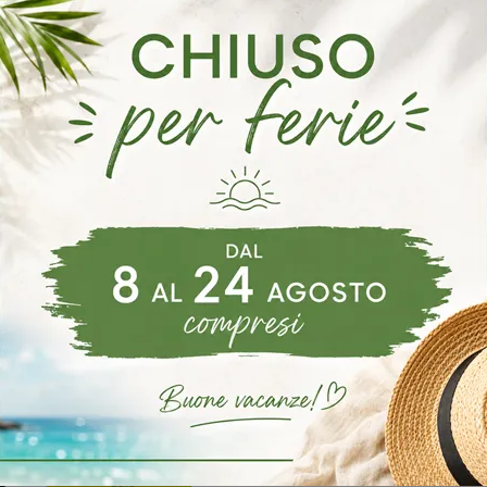
 Mistral Noale
Camerette Mistral Santa Maria Di Sala
Cameret
oghi
Richiedi 