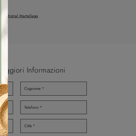
te Mistral Martellago
Maggiori Informazioni