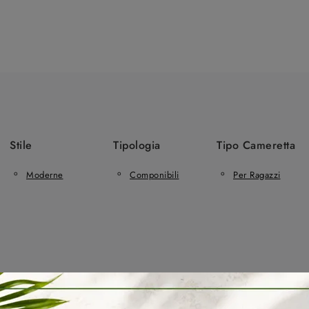
Stile
Tipologia
Tipo Cameretta
Moderne
Componibili
Per Ragazzi