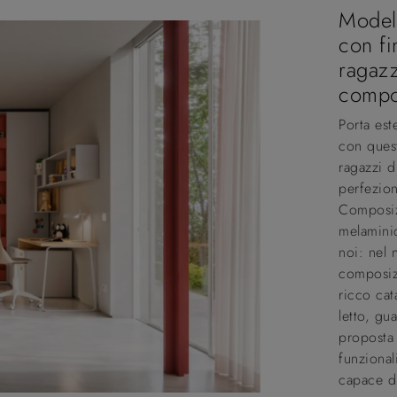
Model
con fi
ragazz
compo
Porta est
con quest
ragazzi d
perfezion
Composizi
melaminic
noi: nel 
composizi
ricco cat
letto, gu
proposta 
funzional
capace d