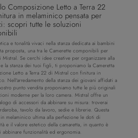
lo Composizione Letto a Terra 22
nitura in melaminico pensata per
i: scopri tutte le soluzioni
nibili
etica e tonalità vivaci nella stanza dedicata ai bambini
a proposta, una tra le Camerette componibili per
i Mistral. Se cerchi idee creative per organizzare alla
e la stanza dei tuoi figli, ti proponiamo la Cameretta
one Letto a Terra 22 di Mistral con finitura in
o. Nell'arredamento della stanza dei giovani affidati a
nostro punto vendita proponiamo tutte le più originali
oni moderne per la loro camera. Mistral offre un
alogo di accessori da abbinare su misura: troverai
ardaroba, tavolo da lavoro, sedie e librerie. Questa
in melaminico ultima alla perfezione le doti di
ità e il valore estetico della camaretta, in quanto è
i abbinare funzionalità ed ergonomia.