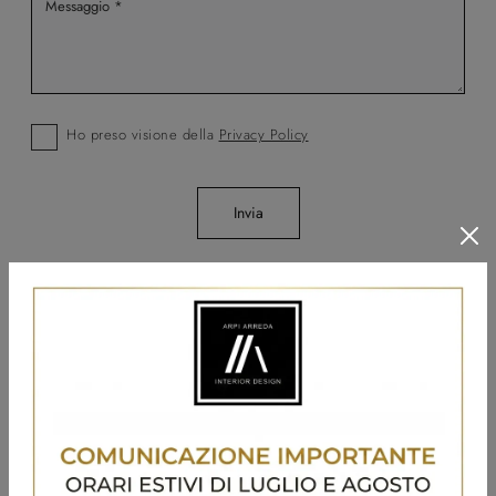
Ho preso visione della
Privacy Policy
Invia
Sfoglia i cataloghi