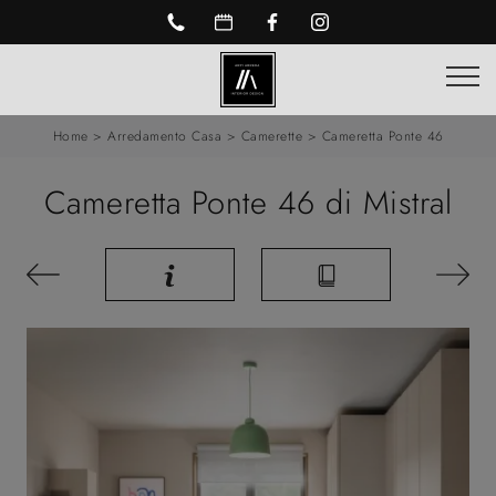
Home
>
Arredamento Casa
>
Camerette
>
Cameretta Ponte 46
Cameretta Ponte 46 di Mistral